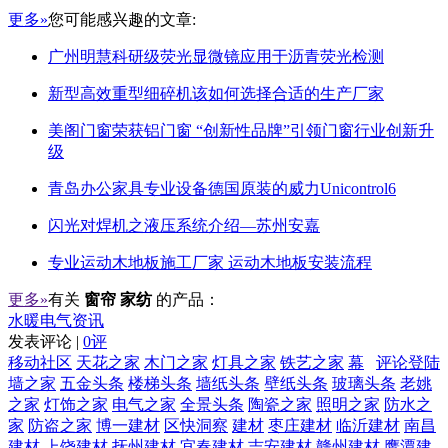
更多»
您可能感兴趣的文章:
广州明慧科研级荧光显微镜应用于沥青荧光检测
新型高效重型细碎机该如何选择合适的生产厂家
美阁门窗荣获铝门窗 “创新性品牌”引领门窗行业创新升
级
青岛办公家具专业设备德国原装的威力Unicontrol6
闪光对焊机之液压系统介绍—苏州安嘉
专业运动木地板施工厂家 运动木地板安装流程
更多»
有关
窗帘 家纺
的产品：
水暖电气资讯
发表评论 |
0评
移动社区
天花之家
木门之家
灯具之家
铁艺之家
幕
评论登陆
墙之家
五金头条
楼梯头条
墙纸头条
壁纸头条
玻璃头条
老姚
之家
灯饰之家
电气之家
全景头条
陶瓷之家
照明之家
防水之
家
防盗之家
博一建材
区快洞察
建材
枣庄建材
临沂建材
南昌
建材
上饶建材
抚州建材
宜春建材
吉安建材
赣州建材
鹰潭建