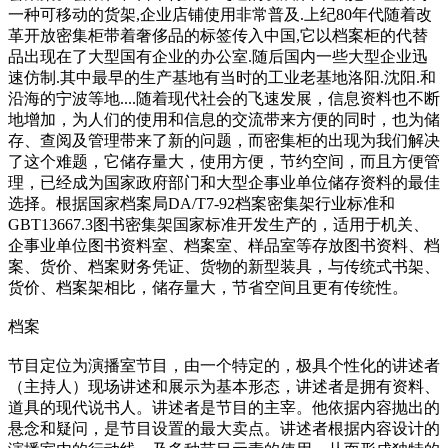
一种可移动的货架,企业店铺使用非常普及.上纪80年代随着改
革开放密集柜带着奢侈品的标签传入中国,它以档案柜的代替
品出现在了大型国有企业的办公室.随后国内一些大型企业迅
速仿制.其中最早的生产基地有当时的工业老基地洛阳.沈阳.和
沿海的宁波等地....随着现代社会的飞速发展，信息资料也不断
地增加，为人们的使用和信息的交流带来方便的同时，也为储
存、查阅及管理带来了新的问题，而密集柜的出现为我们解决
了这个难题，它储存量大，使用方便，节约空间，而且方便管
理，已经成为国家政府部门和大型企事业单位储存资料的最佳
选择。根据国家档案局DA/T7-92档案密集架行业标准和
GBT13667.3图书密集架国家标准开发生产的，适用于机关、
企事业单位图书资料室、档案室、样品室等存放图书资料、档
案、货价、档案财务凭证、货物的新型装具，与传统式书架、
货价、档案架相比，储存量大，节省空间且更有传统性。
档案
节目定位为演播室节目，由一个特定的，极具个性化的讲述者
（主持人）现场讲述和展示为基本形态，讲述者是拥有资料、
道具的现代说书人。讲述者是节目的主宰。他依据内容抛出的
悬念和疑问，是节目设置的最大卖点。讲述者根据内容设计的