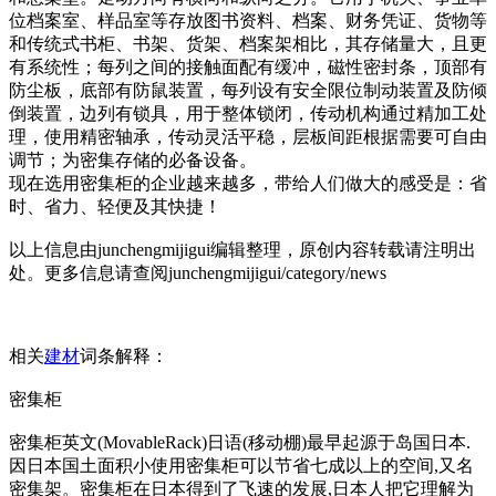
位档案室、样品室等存放图书资料、档案、财务凭证、货物等
和传统式书柜、书架、货架、档案架相比，其存储量大，且更
有系统性；每列之间的接触面配有缓冲，磁性密封条，顶部有
防尘板，底部有防鼠装置，每列设有安全限位制动装置及防倾
倒装置，边列有锁具，用于整体锁闭，传动机构通过精加工处
理，使用精密轴承，传动灵活平稳，层板间距根据需要可自由
调节；为密集存储的必备设备。
现在选用密集柜的企业越来越多，带给人们做大的感受是：省
时、省力、轻便及其快捷！
以上信息由junchengmijigui编辑整理，原创内容转载请注明出
处。更多信息请查阅junchengmijigui/category/news
相关
建材
词条解释：
密集柜
密集柜英文(MovableRack)日语(移动棚)最早起源于岛国日本.
因日本国土面积小使用密集柜可以节省七成以上的空间,又名
密集架。密集柜在日本得到了飞速的发展,日本人把它理解为