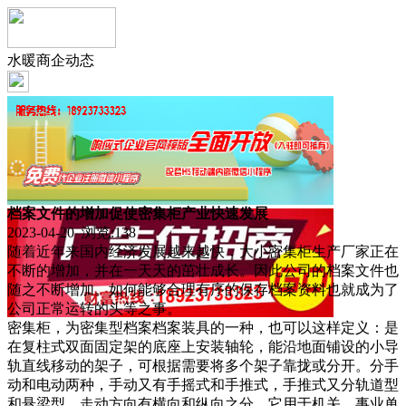
水暖商企动态
档案文件的增加促使密集柜产业快速发展
2023-04-20 浏览:
138
随着近年来国内经济发展越来越快，大小密集柜生产厂家正在
不断的增加，并在一天天的茁壮成长。因此公司的档案文件也
随之不断增加。如何能够合理有序的保存档案资料也就成为了
公司正常运转的头等之事。
密集柜，为密集型档案档案装具的一种，也可以这样定义：是
在复柱式双面固定架的底座上安装轴轮，能沿地面铺设的小导
轨直线移动的架子，可根据需要将多个架子靠拢或分开。分手
动和电动两种，手动又有手摇式和手推式，手推式又分轨道型
和悬梁型。走动方向有横向和纵向之分。它用于机关、事业单