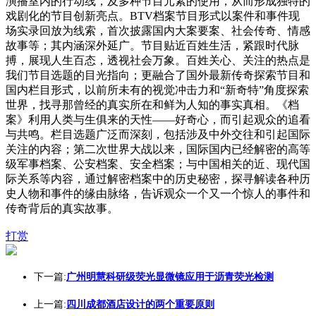
演播室内的行动线，及多种节目元素的使用，从而形成独特的
戏剧化的节目创新亮点。BTV档案节目形式以案件和事件现
场实录回放为线索，首次披露国内大案要案、社会传奇、情感
故事等；其内涵深外延广。节目贴近百姓生活，紧跟时代脉
搏，展现人生百态，透视社会万象。百姓关心、关注的热点是
我们节目选题的目光指向；更融合了国外最新传奇探索节目和
国内栏目形式，以前所未有的视觉冲击力和“新奇特”角度探索
世界，找寻那曾经的真实所在和鲜为人知的事实真相。《档
案》利用人类与生俱来的天性——好奇心，而引起观众的追看
与共鸣。栏目选题广泛而深刻，包括涉及中外交往和引起国际
关注的内容；第二次世界大战以来，国际国内已经解密的高等
级军事档案、公安档案、安全档案；与中国相关的近、现代国
际关系等内容，通过解密档案中的历史秘密，探寻解读各种历
史人物和事件的缘由脉络，告诉观众一个又一个惊人的事件和
传奇背后的真实故事。
打赏
下一篇:
广州明慧科研级荧光显微镜应用于沥青荧光检测
上一篇:
四川成都酒店设计的两个重要原则