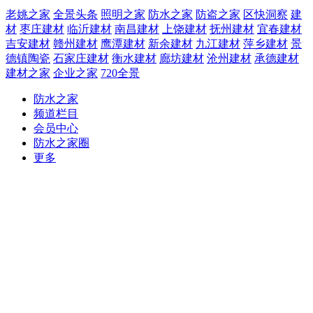
老姚之家
全景头条
照明之家
防水之家
防盗之家
区快洞察
建
材
枣庄建材
临沂建材
南昌建材
上饶建材
抚州建材
宜春建材
吉安建材
赣州建材
鹰潭建材
新余建材
九江建材
萍乡建材
景
德镇陶瓷
石家庄建材
衡水建材
廊坊建材
沧州建材
承德建材
建材之家
企业之家
720全景
防水之家
频道栏目
会员中心
防水之家圈
更多