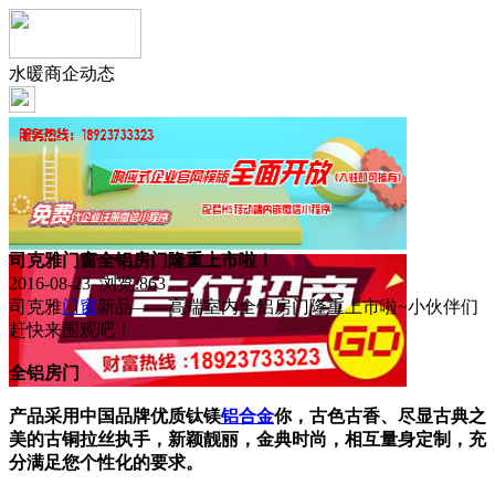
水暖商企动态
司克雅门窗全铝房门隆重上市啦！
2016-08-23 浏览:
863
司克雅
门窗
新品——高端室内全铝房门隆重上市啦~小伙伴们
赶快来围观吧！
全铝房门
产品采用中国品牌优质钛镁
铝合金
你，古色古香、尽显古典之
美的古铜拉丝执手，新颖靓丽，金典时尚，相互量身定制，充
分满足您个性化的要求。