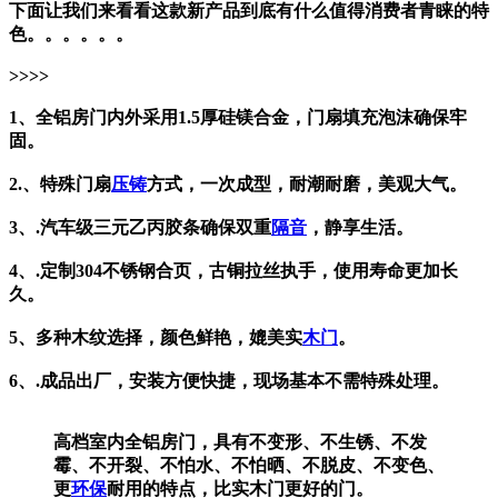
下面让我们来看看这款新产品到底有什么值得消费者青睐的特
色。。。。。。
>>>>
1、全铝房门内外采用1.5厚硅镁合金，门扇填充泡沫确保牢
固。
2.、特殊门扇
压铸
方式，一次成型，耐潮耐磨，美观大气。
3、.汽车级三元乙丙胶条确保双重
隔音
，静享生活。
4、.定制304不锈钢合页，古铜拉丝执手，使用寿命更加长
久。
5、多种木纹选择，颜色鲜艳，媲美实
木门
。
6、.成品出厂，安装方便快捷，现场基本不需特殊处理。
高档室内全铝房门，具有不变形、不生锈、不发
霉、不开裂、不怕水、不怕晒、不脱皮、不变色、
更
环保
耐用的特点，比实木门更好的门。