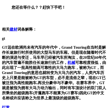
您还在等什么？？赶快下手吧！
相关
建材
词条解释：
gt
GT远在欧洲尚未有汽车的年代中，Grand Touring在当时是解
作长途旅行时所使用的大型马车的车厢。但是现在随着时代不
断的演进与变迁，马车早已经被汽车所淘汰，在20世纪60年代
的汽车普遍不能胜任长途旅行的工作，
机械
可靠程度很低，由
此出现了一批高性能高可靠性的大马力跑车，被称为GT，而
Grand Touring的意思也就转变为大马力的汽车，人类汽车历
史上只要是能被称为GT的车型，必不是流俗之辈，现在GT已
被泛指为高性能跑车,再没分豪华与不豪华。在赛车界中，GT
就是被指为拥有大马力动力输出，同时有车顶设计的双门双人
所乘坐的超级跑车(开蓬跑车不能算为GT赛车)因此GT的中文
名称或许应该称之为世界上最顶级的超级跑车。
打赏