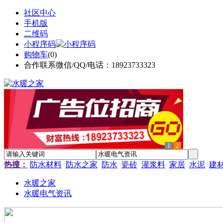
社区中心
手机版
二维码
小程序码
购物车
(
0
)
合作联系微信/QQ/电话：18923733323
1
2
热搜：
防水材料
防水之家
防水
瓷砖
灌浆料
家居
水泥
建
水暖之家
水暖电气资讯