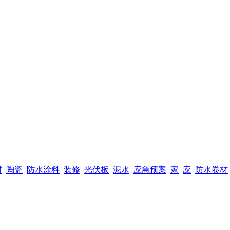
材
陶瓷
防水涂料
装修
光伏板
泥水
应急预案
家
应
防水卷材