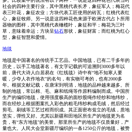
多。比较集中的说法有以下两种：一说是这四种花色代表当时
社会的四种主要行业，其中黑桃代表长矛，象征军人；梅花代
表三叶花，象征农业；方块代表工匠使用的砖瓦；红桃代表红
心，象征牧师。另一说是这四种花色来源于欧洲古代占卜所用
器物的图样，其中黑桃代表橄榄叶，象征和平；梅花为三叶
草，意味着幸运；方块呈
钻石
形状，象征财富；而红桃为红心
型，象征智慧和爱情。
地毯
地毯是中国著名的传统手工艺品。中国地毯，已有二千多年的
历史，以手工地毯著名，有文字记载的可追溯到3000多年以
前，唐代大诗人白居易在《红线毯》诗中有“地不知寒人要
暖，少夺人衣作地衣”的名句，有实物可考的，也有2000多
年。根据文献记载，在唐宋到明清，地毯的品种越来越多。所
制的地毯，常以棉、毛、麻和纸绳等作原料编制而成。中国所
生产的编织地毯，使用强度极高的面纱股绳作经纱和地纬纱，
而在经纱上根据图案扎入彩色的粗毛纬纱构成毛绒，然后经过
剪毛、刷绒等工艺过程而织成。其正面密布耸立的毛绒，质地
坚实，弹性又好。尤其以新疆和田地区所生产的地毯更为名
贵，有“东方地毯”的美誉。那里所生产的地毯不仅质量好，产
量也大。人民大会堂新疆厅编织的一条1250公斤的地毯，被赞