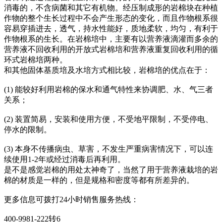
消毒的，不含病菌和其它有机物。经压制成形的岩棉块在种植
作物的整个生长过程中不会产生形态的变化，而且作物根系很
容易穿插进去，透气，持水性能好，质地柔软，均匀，有利于
作物根系的生长。在岩棉培中，主要有以营养液滴灌而多余的
营养液不回收利用的开放式岩棉培和营养液重复回收利用的循
环式岩棉培两种。
和其他固体基质培及水培方式相比较，岩棉培的优点在于：
(1) 能较好利用岩棉的保水和通气特性来协调肥、水、气三者
关系；
(2) 装置简易，安装和使用方便，不受地平限制，不受停电、
停水的限制。
(3) 本身不传播病虫、草害，不发生严重病害情况下，可以连
续使用1-2年或经过消毒后再利用。
是不是感觉岩棉的用处太神奇了，当然了用于营养液栽培的岩
棉的材质是一样的，但是规格和密度等都有所差异的。
更多信息可拨打24小时销售服务热线：
400-9981-222转6