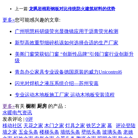
上一篇:
龙飒岩棉彩钢板对比传统防火建筑材料的优势
更多»
您可能感兴趣的文章:
广州明慧科研级荧光显微镜应用于沥青荧光检测
新型高效重型细碎机该如何选择合适的生产厂家
美阁门窗荣获铝门窗 “创新性品牌”引领门窗行业创新升
级
青岛办公家具专业设备德国原装的威力Unicontrol6
闪光对焊机之液压系统介绍—苏州安嘉
专业运动木地板施工厂家 运动木地板安装流程
更多»
有关
橱柜 厨房
的产品：
水暖电气资讯
发表评论 |
0评
移动社区
天花之家
木门之家
灯具之家
铁艺之家
幕
评论登陆
墙之家
五金头条
楼梯头条
墙纸头条
壁纸头条
玻璃头条
老姚