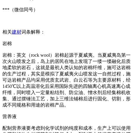
***（微信同号）
相关
建材
词条解释：
岩棉
岩棉：英文（rock wool）岩棉起源于夏威夷。当夏威夷岛第一
次火山喷发之后，岛上的居民在地上发现了一缕一缕融化后质
地柔软的岩石，这就是最初人类认知的岩棉纤维，施可达岩棉
的生产过程，其实是模拟了夏威夷火山喷发这一自然过程，施
可达岩棉产品均采用优质玄武岩、白云石等为主要原材料，经
1450℃以上高温溶化后采用国际先进的四轴离心机高速离心成
纤维，同时喷入一定量粘结剂、防尘油、憎水剂后经集棉机收
集、通过摆锤法工艺，加上三维法铺棉后进行固化、切割，形
成不同规格和用途的岩棉产品。
营养液
配制营养液要考虑到化学试剂的纯度和成本，生产上可以使用