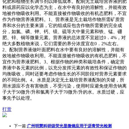
化肥和植物生长调节剂以降低成本。配制无土栽培营养液的肥
料或原药应以化学态为主，在水中有良好的溶解性，并能有效
地被作物吸收利用。不能直接被作物吸收的有机态肥料，不宜
作为作物营养液肥料。1、营养液是无土栽培作物所需矿质营
养和水分的主要来源，它的组成应包含作物所需要的完全成
分，如氮、磷、钾、钙、镁、硫等大中量元素和铁、锰、硼
肥、锌、铜等微量元素。营养液的总浓度不宜超过0．4%，对
绝大多数植物来说，它们需要的养分浓度宜在0．2%左右。
2、配制营养液做叶面肥料在水中要有良好的溶解性，并能有
效地被作物吸收利用。不能直接被作物吸收的有机态肥料，不
宜作为营养液肥料。3、根据作物的种类和栽培条件，确定营
养液中各元素的比例，以充分发挥元素的有效性和保证作物的
均衡吸收，同时还要考虑作物生长的不同阶段对营养元素要求
的不同比例。4、水质是决定无土栽培营养液配制的关键，所
用水源应不含有害物质，不受污染，使用时应避免使用含钠离
子大于50微升/升和氯离子大于70微升/升的水。水质过硬，应
事先予以处理。
打赏
下一篇:
广州明慧科研级荧光显微镜应用于沥青荧光检测