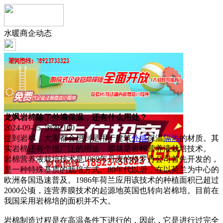
水暖商企动态
龙飒岩棉除了外墙保温，还有什么用处？
2024-09-25 浏览:
160
提到岩棉，大家都会想到是用于建筑
外墙
保温
隔热
的材质。其
实岩棉还有个很广泛的用途，那就是岩棉营养液栽培技术。
岩棉营养液栽培技术是1969年丹麦的格罗丹公司首先开发的，
是一种特殊基质的栽培方式。80年代以后，在以荷兰为中心的
欧洲各国迅速普及。1986年荷兰应用该技术的种植面积已超过
2000公顷，连营养膜技术的起源地英国也转向岩棉培。目前在
我国采用岩棉培的面积并不大。
岩棉制造过程是在高温条件下进行的，因此，它是进行过完全