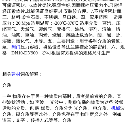
可保证密封。6.垫片柔软,弹塑性好,因而螺栓压紧力小,只需轻
轻压紧垫片,就能保证良好密封,安装较方便。7.不粘污密封面.
三、材料:柔性石墨、不锈钢、马口铁。四、应用范围： 适用
压力：20 Mpa 适用温度：-200℃-870℃ 适用介质：蒸汽、压
缩空气、天然气、裂解气、变换气、油品、溶剂、渣油、蜡
油、油浆、重油、丙烯、烧碱、熔融盐载热体、酸、碱、盐、
溶液、液化气、水等。五、主要用途：用于各种介质的管道、
泵、
阀门
压力容器、换热设备等法兰连接处的静密封。六、规
格：DN10-DN900，亦可根据需方提供的规格尺寸生产
相关
建材
词条解释：
介质
一种 物质存在于另一种物质内部时，后者是前者的介质。某
些波状运动，如 声波、 光波中，则称传播的物质为这些 波状
运动的介质。也 叫 媒质。介质分为 光介质、 电介质、
机械
波
介质、磁介质等等此外，介质也存在于 物理定义之外，例如
语言，文字， 传播方式等等。介质