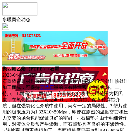
水暖商企动态
聚四氟乙烯（PTFE）+石墨
2023-04-24 浏览:
111
石墨垫密封材料采用天然鳞状石墨经过特殊的化学处理热处理
加工而成，可保持
天然石
墨的原有特性密封性能良好。二、
特点：1.耐高温、而低温，在非氧化介质中使用范围为摄氏
度，在氧化性介质中可达400℃。2.耐腐蚀、耐各种腐蚀介
质，但在强氧化性介质中使用，尚有一定的局限性。3.垫片使
用的极限压力为1.33X10<59Mpa，即使在剧烈的温度交变和压
力交变的场合也能保证良好的密封。4.石棉垫片由于毛细管作
用，对液体介质常产生渗漏，而石墨垫具有良好的不渗透性。
5.法兰密封面不需精加工，表面粗糙度只要达到RA6.3mm,即