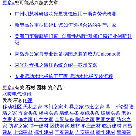
更多»
您可能感兴趣的文章:
广州明慧科研级荧光显微镜应用于沥青荧光检测
新型高效重型细碎机该如何选择合适的生产厂家
美阁门窗荣获铝门窗 “创新性品牌”引领门窗行业创新升
级
青岛办公家具专业设备德国原装的威力Unicontrol6
闪光对焊机之液压系统介绍—苏州安嘉
专业运动木地板施工厂家 运动木地板安装流程
更多»
有关
石材 园林
的产品：
水暖电气资讯
发表评论 |
0评
移动社区
天花之家
木门之家
灯具之家
铁艺之家
幕
评论登陆
墙之家
五金头条
楼梯头条
墙纸头条
壁纸头条
玻璃头条
老姚
之家
灯饰之家
电气之家
全景头条
陶瓷之家
照明之家
防水之
家
防盗之家
博一建材
区快洞察
建材
枣庄建材
临沂建材
南昌
建材
上饶建材
抚州建材
宜春建材
吉安建材
赣州建材
鹰潭建