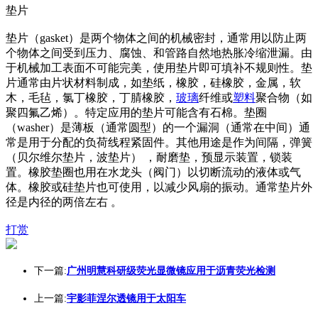
垫片
垫片（gasket）是两个物体之间的机械密封，通常用以防止两
个物体之间受到压力、腐蚀、和管路自然地热胀冷缩泄漏。由
于机械加工表面不可能完美，使用垫片即可填补不规则性。垫
片通常由片状材料制成，如垫纸，橡胶，硅橡胶，金属，软
木，毛毡，氯丁橡胶，丁腈橡胶，
玻璃
纤维或
塑料
聚合物（如
聚四氟乙烯）。特定应用的垫片可能含有石棉。垫圈
（washer）是薄板（通常圆型）的一个漏洞（通常在中间）通
常是用于分配的负荷线程紧固件。其他用途是作为间隔，弹簧
（贝尔维尔垫片，波垫片） ，耐磨垫，预显示装置，锁装
置。橡胶垫圈也用在水龙头（阀门）以切断流动的液体或气
体。橡胶或硅垫片也可使用，以减少风扇的振动。通常垫片外
径是内径的两倍左右 。
打赏
下一篇:
广州明慧科研级荧光显微镜应用于沥青荧光检测
上一篇:
宇影菲涅尔透镜用于太阳车