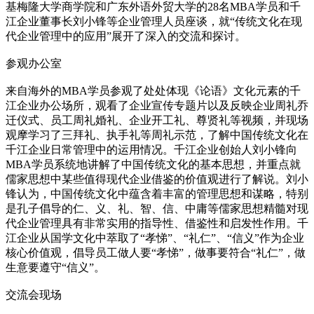
基梅隆大学商学院和广东外语外贸大学的28名MBA学员和千
江企业董事长刘小锋等企业管理人员座谈，就“传统文化在现
代企业管理中的应用”展开了深入的交流和探讨。
参观办公室
来自海外的MBA学员参观了处处体现《论语》文化元素的千
江企业办公场所，观看了企业宣传专题片以及反映企业周礼乔
迁仪式、员工周礼婚礼、企业开工礼、尊贤礼等视频，并现场
观摩学习了三拜礼、执手礼等周礼示范，了解中国传统文化在
千江企业日常管理中的运用情况。千江企业创始人刘小锋向
MBA学员系统地讲解了中国传统文化的基本思想，并重点就
儒家思想中某些值得现代企业借鉴的价值观进行了解说。刘小
锋认为，中国传统文化中蕴含着丰富的管理思想和谋略，特别
是孔子倡导的仁、义、礼、智、信、中庸等儒家思想精髓对现
代企业管理具有非常实用的指导性、借鉴性和启发性作用。千
江企业从国学文化中萃取了“孝悌”、“礼仁”、“信义”作为企业
核心价值观，倡导员工做人要“孝悌”，做事要符合“礼仁”，做
生意要遵守“信义”。
交流会现场