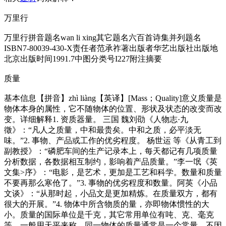
万里行
万里行拼音题名wan li xing其它题名六百首诗集并列题名
ISBN7-80039-430-X责任者范承祚著出版者华艺出版社出版地
北京出版时间1991.7中图分类号I227附注摘要
质量
基本信息【拼音】zhì liàng【英译】[Mass；Quality]意义质量是
物体本身的属性，它不随物体的位置、形状及状态的改变而改
变。详细解释1. 资质器量。 三国 魏刘劭《人物志·九
徵》：“凡人之质量，中和最贵矣。中和之质，必平淡无
味。”2. 事物、产品或工作的优劣程度。 杨世运 等《从青工到
副教授》：“磷肥车间的生产记录本上，每天都记有几项质量
分析数据，各数据相互制约，影响着产品质量。”李一氓《英
文集>序》：“电影，是艺术，更加是工艺和科学。数量和质量
不要再那么寒伧了。”3. 事物的优劣程度和数量。阿英《小品
文谈》：“从那时起，小品文是更加精炼。在质量双方，都有
很大的开展。”4. 物体中所含物质的量，亦即物体惯性的大
小。质量的国际单位是千克，其它常用单位有吨、克、毫克
等。一般用天平来称。同一物体的质量通常是一个常量，不因