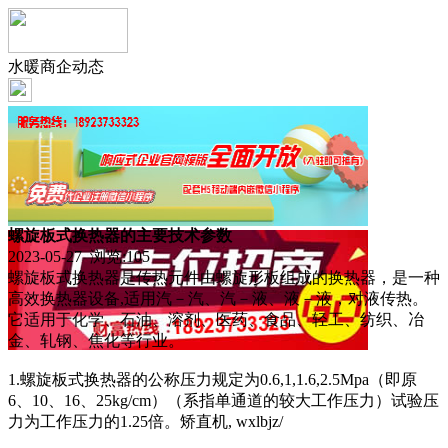
水暖商企动态
螺旋板式换热器的主要技术参数
2023-05-27 浏览:
105
螺旋板式换热器是传热元件由螺旋形板组成的换热器，是一种
高效换热器设备,适用汽－汽、汽－液、液－液，对液传热。
它适用于化学、石油、溶剂、医药、食品、轻工、纺织、冶
金、轧钢、焦化等行业。
1.螺旋板式换热器的公称压力规定为0.6,1,1.6,2.5Mpa（即原
6、10、16、25kg/cm）（系指单通道的较大工作压力）试验压
力为工作压力的1.25倍。矫直机, wxlbjz/