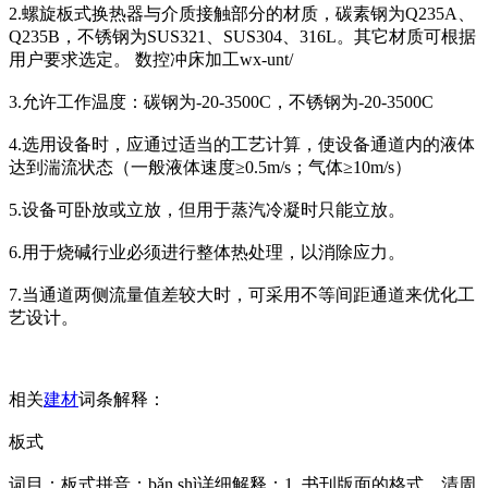
2.螺旋板式换热器与介质接触部分的材质，碳素钢为Q235A、
Q235B，不锈钢为SUS321、SUS304、316L。其它材质可根据
用户要求选定。 数控冲床加工wx-unt/
3.允许工作温度：碳钢为-20-3500C，不锈钢为-20-3500C
4.选用设备时，应通过适当的工艺计算，使设备通道内的液体
达到湍流状态（一般液体速度≥0.5m/s；气体≥10m/s）
5.设备可卧放或立放，但用于蒸汽冷凝时只能立放。
6.用于烧碱行业必须进行整体热处理，以消除应力。
7.当通道两侧流量值差较大时，可采用不等间距通道来优化工
艺设计。
相关
建材
词条解释：
板式
词目：板式拼音：bǎn shì详细解释：1. 书刊版面的格式。清周