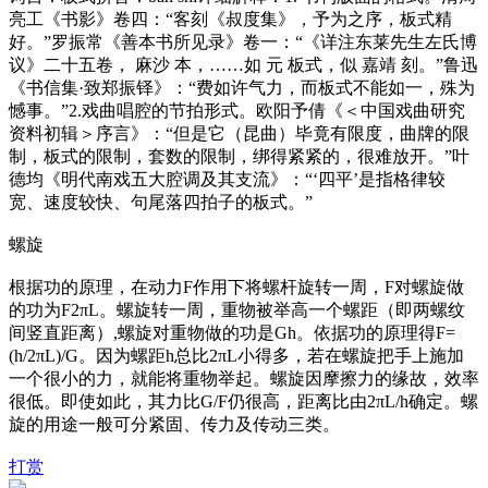
亮工《书影》卷四：“客刻《叔度集》，予为之序，板式精
好。”罗振常《善本书所见录》卷一：“《详注东莱先生左氏博
议》二十五卷， 麻沙 本，……如 元 板式，似 嘉靖 刻。”鲁迅
《书信集·致郑振铎》：“费如许气力，而板式不能如一，殊为
憾事。”2.戏曲唱腔的节拍形式。欧阳予倩《＜中国戏曲研究
资料初辑＞序言》：“但是它（昆曲）毕竟有限度，曲牌的限
制，板式的限制，套数的限制，绑得紧紧的，很难放开。”叶
德均《明代南戏五大腔调及其支流》：“‘四平’是指格律较
宽、速度较快、句尾落四拍子的板式。”
螺旋
根据功的原理，在动力F作用下将螺杆旋转一周，F对螺旋做
的功为F2πL。螺旋转一周，重物被举高一个螺距（即两螺纹
间竖直距离）,螺旋对重物做的功是Gh。依据功的原理得F=
(h/2πL)/G。因为螺距h总比2πL小得多，若在螺旋把手上施加
一个很小的力，就能将重物举起。螺旋因摩擦力的缘故，效率
很低。即使如此，其力比G/F仍很高，距离比由2πL/h确定。螺
旋的用途一般可分紧固、传力及传动三类。
打赏