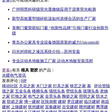
更多»
您可能感兴趣的文章:
广州明慧科研级荧光显微镜应用于沥青荧光检测
新型高效重型细碎机该如何选择合适的生产厂家
美阁门窗荣获铝门窗 “创新性品牌”引领门窗行业创新升
级
青岛办公家具专业设备德国原装的威力Unicontrol6
闪光对焊机之液压系统介绍—苏州安嘉
专业运动木地板施工厂家 运动木地板安装流程
更多»
有关
模具 塑胶
的产品：
水暖电气资讯
发表评论 |
0评
移动社区
天花之家
木门之家
灯具之家
铁艺之家
幕
评论登陆
墙之家
五金头条
楼梯头条
墙纸头条
壁纸头条
玻璃头条
老姚
之家
灯饰之家
电气之家
全景头条
陶瓷之家
照明之家
防水之
家
防盗之家
博一建材
区快洞察
建材
枣庄建材
临沂建材
南昌
建材
上饶建材
抚州建材
宜春建材
吉安建材
赣州建材
鹰潭建