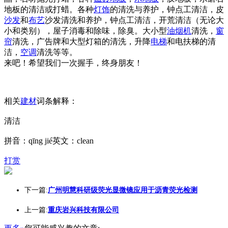
地板的清洁或打蜡。各种
灯饰
的清洗与养护，钟点工清洁，皮
沙发
和
布艺
沙发清洗和养护，钟点工清洁，开荒清洁（无论大
小和类别），屋子消毒和除味，除臭。大小型
油烟机
清洗，
窗
帘
清洗，广告牌和大型灯箱的清洗，升降
电梯
和电扶梯的清
洁，
空调
清洗等等。
来吧！希望我们一次握手，终身朋友！
相关
建材
词条解释：
清洁
拼音：qīng jié英文：clean
打赏
下一篇:
广州明慧科研级荧光显微镜应用于沥青荧光检测
上一篇:
重庆岩兴科技有限公司