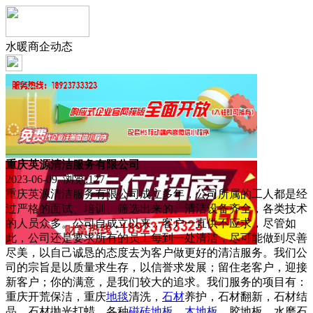
水暖商企动态
重庆英源清洁服务有限公司
2023-06-09 浏览:
127
重庆英源清洁服务有限公司成立多年，公司所属的工人都是经
过严格的面试、培训、筛选出来的。清洁设备齐全，各类技术
的人员众多。公司自成立以来，客户一直供不应求，尽管如
此，公司还是要求所有的员工每到一处清洁，尽可能做到尽善
尽美，以自己诚恳的态度去为客户做更好的清洁服务。我们公
司的宗旨是以质量求生存，以信誉求发展；留住老客户，迎接
新客户；你的满意，是我们较大的追求。我们服务的项目有：
重庆开荒保洁，重庆
地毯
清洗，
石材
养护，石材翻新，石材结
晶，石材抛光打蜡，各种
磁砖
地板
，
木地板
，胶地板，水磨石