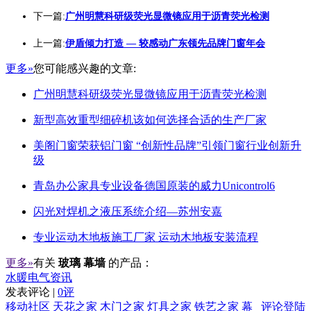
下一篇:
广州明慧科研级荧光显微镜应用于沥青荧光检测
上一篇:
伊盾倾力打造 — 较感动广东领先品牌门窗年会
更多»
您可能感兴趣的文章:
广州明慧科研级荧光显微镜应用于沥青荧光检测
新型高效重型细碎机该如何选择合适的生产厂家
美阁门窗荣获铝门窗 “创新性品牌”引领门窗行业创新升
级
青岛办公家具专业设备德国原装的威力Unicontrol6
闪光对焊机之液压系统介绍—苏州安嘉
专业运动木地板施工厂家 运动木地板安装流程
更多»
有关
玻璃 幕墙
的产品：
水暖电气资讯
发表评论 |
0评
移动社区
天花之家
木门之家
灯具之家
铁艺之家
幕
评论登陆