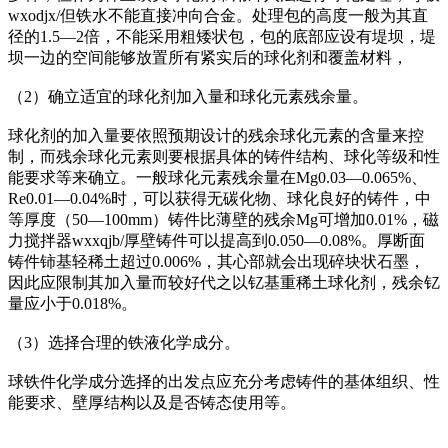
wxodjx/但铁水不能直接冲向合金。处理包的高度一般为其直
径的1.5—2倍，不能采用粗矮状包，包的底部应设有堤坝，堤
坝一边的空间能够放置所有紧实后的球化剂和覆盖材料，
（2）确立适宜的球化剂加入量和球化元素残余量。
球化剂的加入量要依照预期设计的残余球化元素的含量来控
制，而残余球化元素则要根据具体的铸件结构、球化等级和性
能要求等来确立。一般球化元素残余量在Mg0.03—0.065%、
Re0.01—0.04%时，可以获得无碳化物、球化良好的铸件，中
等厚度（50—100mm）铸件比薄壁的残余Mg可增加0.01%，磁
力搅拌器wxxqjb/厚壁铸件可以提高到0.050—0.08%。厚断面
铸件铈基轻稀土超过0.006%，其心部就会出现碎块状石墨，
因此应限制其加入量而较好代之以钇基重稀土球化剂，残余钇
量应小于0.018%。
（3）选择合理的铁液化学成分。
球铁件化学成分选择的出发点应充分考虑铸件的基体组织、性
能要求、壁厚结构以及是否铸态使用等。