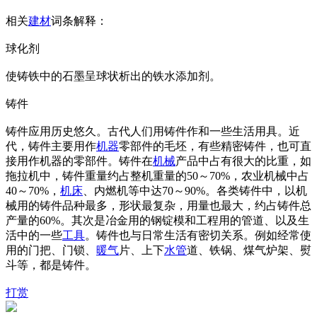
相关
建材
词条解释：
球化剂
使铸铁中的石墨呈球状析出的铁水添加剂。
铸件
铸件应用历史悠久。古代人们用铸件作和一些生活用具。近
代，铸件主要用作
机器
零部件的毛坯，有些精密铸件，也可直
接用作机器的零部件。铸件在
机械
产品中占有很大的比重，如
拖拉机中，铸件重量约占整机重量的50～70%，农业机械中占
40～70%，
机床
、内燃机等中达70～90%。各类铸件中，以机
械用的铸件品种最多，形状最复杂，用量也最大，约占铸件总
产量的60%。其次是冶金用的钢锭模和工程用的管道、以及生
活中的一些
工具
。铸件也与日常生活有密切关系。例如经常使
用的门把、门锁、
暖气
片、上下
水管
道、铁锅、煤气炉架、熨
斗等，都是铸件。
打赏