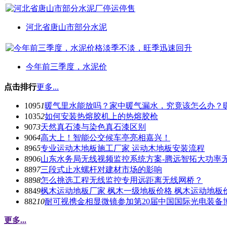
河北省唐山市部分水泥
今年前三季度，水泥价
点击排行
更多...
1095
1
暖气里水能放吗？家中暖气漏水，究竟该怎么办？
1035
2
如何安装热熔胶机上的热熔胶枪
907
3
天然真石漆与染色真石漆区别
906
4
高大上！智能公交候车亭亮相嘉兴！
896
5
专业运动木地板施工厂家 运动木地板安装流程
890
6
山东水务局无线视频监控系统方案-腾远智拓大功率
889
7
三段式止水螺杆对建材市场的影响
889
8
怎么挑选工程无线监控专用远距离无线网桥？
884
9
枫木运动地板厂家 枫木一级地板价格 枫木运动地板
882
10
耐可视携金相显微镜参加第20届中国国际光电装备
更多...