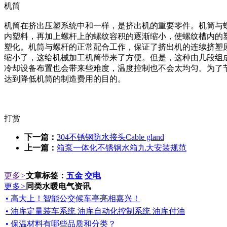
机筒
机筒在挤出压塑系统中和一样，是挤出机的重要零件。机筒与
内塑料，再加上螺杆上的螺纹容积的逐渐缩小，使螺纹槽内的
塑化。机筒与螺杆的正常配合工作，保证了挤出机的连续挤塑
缩小了，这给机械加工机筒带来了方便。但是，这种由几段组
冷却设备布置也会带来些难度，温度控制也不会太均匀。为了
达到降低机筒的制造费用的目的。
打赏
下一篇：
304不锈钢防水接头Cable gland
上一篇：
箱泵一体化不锈钢水箱九大安装规范
更多
>
文章标签：
五金
交电
更多
>
同类水暖电气资讯
• 高大上！智能公交候车亭亮相嘉兴！
• 油库定量装车系统 油库自动化控制系统 油库付油
• 保温材料有哪些品质和分类？