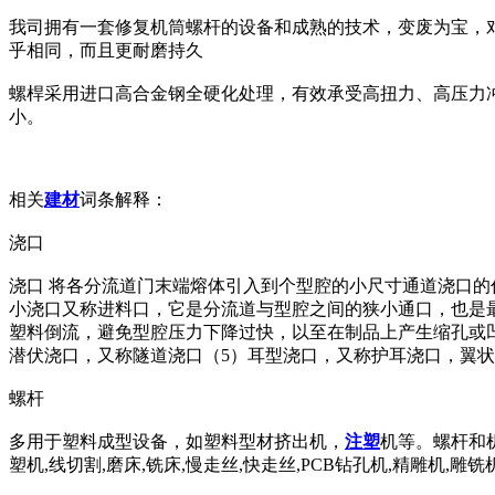
我司拥有一套修复机筒螺杆的设备和成熟的技术，变废为宝，
乎相同，而且更耐磨持久
螺桿采用进口高合金钢全硬化处理，有效承受高扭力、高压力
小。
相关
建材
词条解释：
浇口
浇口 将各分流道门末端熔体引入到个型腔的小尺寸通道浇口的
小浇口又称进料口，它是分流道与型腔之间的狭小通口，也是
塑料倒流，避免型腔压力下降过快，以至在制品上产生缩孔或凹
潜伏浇口，又称隧道浇口（5）耳型浇口，又称护耳浇口，翼
螺杆
多用于塑料成型设备，如塑料型材挤出机，
注塑
机等。螺杆和
塑机,线切割,磨床,铣床,慢走丝,快走丝,PCB钻孔机,精雕机,雕