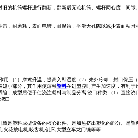
对旧的机筒螺杆进行翻新，翻新后无论机筒、螺杆同心度、间隙
冲击，耐磨耗，表面电镀，耐腐蚀，平滑无孔隙以减少表面粘附
作用 （1）摩擦升温，提高入型温度（2）先外冷却，封口保压（
最短小部分，其作用使熔融
塑料
在进型腔时产生加速度，有利于
陷，成型后便于使浇注凝料与制品分离.浇口种类 （1）直接浇
状浇口
机筒是塑料成型设备的核心部件。是加热挤出塑化的部分。是塑
铣机,火花放电机,咬齿机,刨床,大型立车龙门铣等等