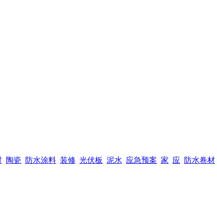
材
陶瓷
防水涂料
装修
光伏板
泥水
应急预案
家
应
防水卷材