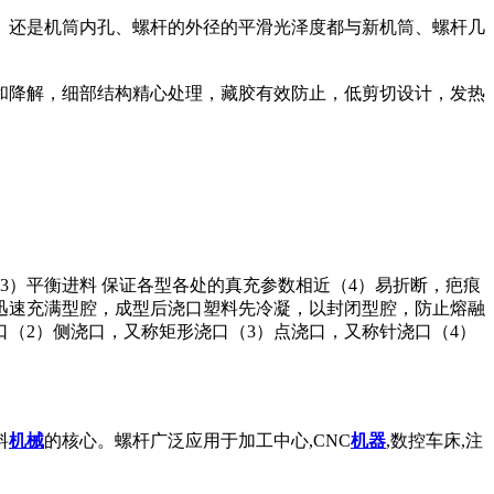
。还是机筒内孔、螺杆的外径的平滑光泽度都与新机筒、螺杆几
和降解，细部结构精心处理，藏胶有效防止，低剪切设计，发热
3）平衡进料 保证各型各处的真充参数相近（4）易折断，疤痕
迅速充满型腔，成型后浇口塑料先冷凝，以封闭型腔，防止熔融
口（2）侧浇口，又称矩形浇口（3）点浇口，又称针浇口（4）
料
机械
的核心。螺杆广泛应用于加工中心,CNC
机器
,数控车床,注