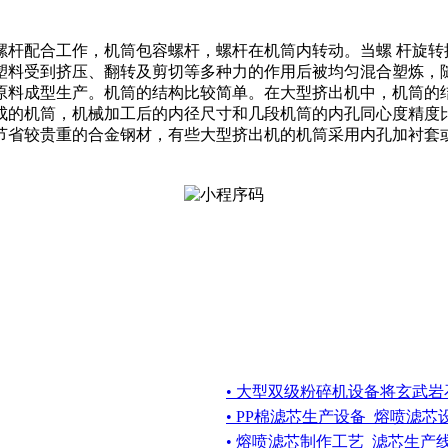
螺杆配合工作，机筒包容螺杆，螺杆在机筒内转动。当螺 杆旋转
塑料受到挤压、翻转及剪切等多种力的作用后被均匀混合塑炼，
原料成型生产。机筒的结构比较简单。在大型挤出机中，机筒的
成的机筒，机械加工后的内径尺寸和几段机筒的内孔同心度精度
节省较贵重的合金钢材，有些大型挤出机的机筒采用内孔加衬套
• 大型双级粉碎机设备将玄武
• PP棉滤芯生产设备_熔喷滤
• 熔喷滤芯制作工艺_滤芯生产