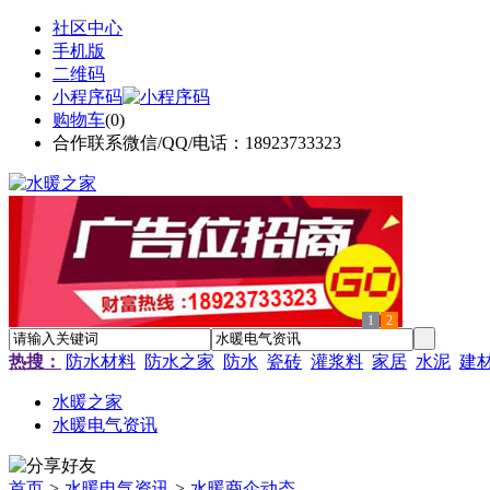
社区中心
手机版
二维码
小程序码
购物车
(
0
)
合作联系微信/QQ/电话：18923733323
1
2
热搜：
防水材料
防水之家
防水
瓷砖
灌浆料
家居
水泥
建
水暖之家
水暖电气资讯
首页
>
水暖电气资讯
>
水暖商企动态