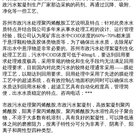
政污水絮凝剂生产厂家那边采购的药剂。再通过沉降、吸附、
净化等一些工艺。
苏州市政污水处理聚丙烯酰胺工艺说明及特点：针对此类水水
质特点并结合我公司多年来从事水处理工程的设计、运行管理
经验，我公司认为尾矿库出水中COD浓度的60%~70%都来源
于悬浮颗粒物及胶体类物质等，为了确保出水水质，去除尾矿
库出水中悬浮物是非常必要的。苏州市政污水处理絮凝剂生化
处理工艺后，污水中COD浓度可低于40mg/L，要达到回用要
求处理难度极高，采用常规的物化和生化手段均无法满足回用
处理要求，目前国内对此类污水的较终处理通常采用——膜处
理工艺，以期达到回用要求。回用处理中采用了先进的膜处理
工艺中的超滤系统，在有效控制占地面积的同时可以确保出水
水质达到回用水标准，超滤工艺具有自动化程度高，管理简
便，出水水质稳定的特点。咨询电话：***
市政污水处理聚丙烯酰胺,市政污水絮凝剂，高效絮凝剂聚丙
烯酰胺，阳离子聚丙烯酰胺。聚丙烯酰胺为水溶性高分子聚合
物，不溶于大多数有机溶剂，具有良好的絮凝性，可以降低液
体之间的磨擦阻力，按离子特性分可分为非离子、阴离子、阳
离子和两性型四种类型。