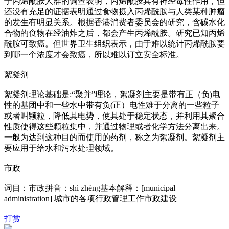
于丙烯酰胺人群的调查表明，丙烯酰胺具有神经毒性作用，但
还没有充足的证据表明通过食物摄入丙烯酰胺与人类某种肿瘤
的发生有明显关系。根据香港消费者委员会的研究，含碳水化
合物的食物在经油炸之后，都会产生丙烯酰胺。研究已知丙烯
酰胺可致癌。但世界卫生组织表示，由于难以统计丙烯酰胺要
到哪一个浓度才会致癌，所以难以订立安全标准。
絮凝剂
絮凝剂理论基础是:“聚并”理论，絮凝剂主要是带有正（负)电
性的基团中和一些水中带有负(正）电性难于分离的一些粒子
或者叫颗粒，降低其电势，使其处于稳定状态，并利用其聚合
性质使得这些颗粒集中，并通过物理或者化学方法分离出来。
一般为达到这种目的而使用的药剂，称之为絮凝剂。絮凝剂主
要应用于给水和污水处理领域。
市政
词目：市政拼音：shì zhèng基本解释：[municipal
administration] 城市的各项行政管理工作市政建设
打赏