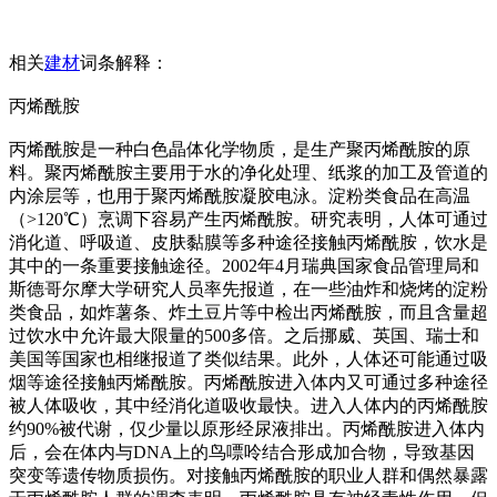
相关
建材
词条解释：
丙烯酰胺
丙烯酰胺是一种白色晶体化学物质，是生产聚丙烯酰胺的原
料。聚丙烯酰胺主要用于水的净化处理、纸浆的加工及管道的
内涂层等，也用于聚丙烯酰胺凝胶电泳。淀粉类食品在高温
（>120℃）烹调下容易产生丙烯酰胺。研究表明，人体可通过
消化道、呼吸道、皮肤黏膜等多种途径接触丙烯酰胺，饮水是
其中的一条重要接触途径。2002年4月瑞典国家食品管理局和
斯德哥尔摩大学研究人员率先报道，在一些油炸和烧烤的淀粉
类食品，如炸薯条、炸土豆片等中检出丙烯酰胺，而且含量超
过饮水中允许最大限量的500多倍。之后挪威、英国、瑞士和
美国等国家也相继报道了类似结果。此外，人体还可能通过吸
烟等途径接触丙烯酰胺。丙烯酰胺进入体内又可通过多种途径
被人体吸收，其中经消化道吸收最快。进入人体内的丙烯酰胺
约90%被代谢，仅少量以原形经尿液排出。丙烯酰胺进入体内
后，会在体内与DNA上的鸟嘌呤结合形成加合物，导致基因
突变等遗传物质损伤。对接触丙烯酰胺的职业人群和偶然暴露