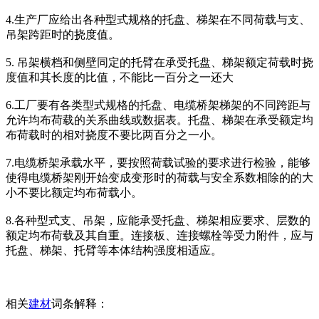
4.生产厂应给出各种型式规格的托盘、梯架在不同荷载与支、
吊架跨距时的挠度值。
5. 吊架横档和侧壁同定的托臂在承受托盘、梯架额定荷载时挠
度值和其长度的比值，不能比一百分之一还大
6.工厂要有各类型式规格的托盘、电缆桥架梯架的不同跨距与
允许均布荷载的关系曲线或数据表。托盘、梯架在承受额定均
布荷载时的相对挠度不要比两百分之一小。
7.电缆桥架承载水平，要按照荷载试验的要求进行检验，能够
使得电缆桥架刚开始变成变形时的荷载与安全系数相除的的大
小不要比额定均布荷载小。
8.各种型式支、吊架，应能承受托盘、梯架相应要求、层数的
额定均布荷载及其自重。连接板、连接螺栓等受力附件，应与
托盘、梯架、托臂等本体结构强度相适应。
相关
建材
词条解释：