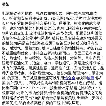
桥架
电缆桥架分为槽式、托盘式和梯架式、网格式等结构,由支
架、托臂和安装附件等组成。(参见图1所示),选型时应注意桥
架的所有零部件是否符合系列化、通用化、标准化的成套要
求。建筑物内桥架可以独立架设, 也可以附设在各种建(构)筑
物和管廊支架上,应体现结构简单,造型美观、配置灵活和维修
方便等特点,全部零件均需进行镀锌处理,安装在建筑物外露天
的桥架,如果是在邻近海边或属于腐蚀区,则材质必须具有防
腐、耐潮气、附着力好, 耐冲击强度高的物性特点。桥架行业
不断重组和优化，使得企业桥架脱颖而出，表面工艺有冷镀
锌、热镀锌、静电喷涂、防格火涂机料、烤漆等。其中产品广
泛用于石油化工，冶金，电力，学校通讯，高层建筑等领域，
具有外形美观，耐腐蚀性强，通用性广泛，安装灵活方便，品
种齐全等特点。本着“质量为先，信誉为重,管理为本，服务为
诚”的宗旨。为了减轻重量还可以采用
铝合金
电缆和
玻璃
钢桥
架,其外形尺寸，荷载特性均与钢质桥架基本相近,由于铝、钢
比重不同(Al = 2.7,Fe = 7.86，按重量计算,铝钢之比约为1：3,
根据两种材质的市场价折算,铝合 金桥架的造价费用较之同类
镀锌钢桥价要高出2.0倍,铝合金桥架具有美观,重量轻、安装方
便等优点, 铝合金桥架已在有的工程中加以应用。