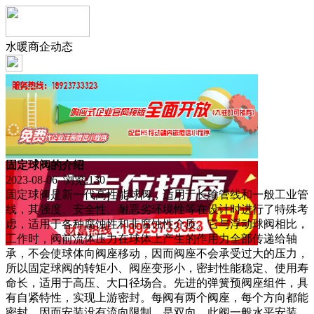
水暖商企动态
固定球阀的介绍
2023-08-06 浏览:
130
固定球阀是新一代高性能球阀，适用于长输管线和一般工业管
线，其强度、安全性、耐恶劣环境性等在设计时进行了特殊考
虑，适用于各种腐蚀性和非腐蚀性介质。它与浮动球阀相比，
工作时，阀前流体压力在球体上产生的作用力全部传递给轴
承，不会使球体向阀座移动，因而阀座不会承受过大的压力，
所以固定球阀的转矩小、阀座变形小，密封性能稳定、使用寿
命长，适用于高压、大口径场合。先进的弹簧预阀座组件，具
有自紧特性，实现上游密封。每阀有两个阀座，每个方向都能
密封，因而安装没有流向限制，是双向。此阀一般水平安装。