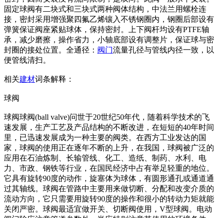
固定球阀有二块式和三块式两种阀体结构，中法兰用螺栓连
接，密封采用增强聚四氟乙烯镶入不锈钢圈内，钢圈后部设有
弹簧保证阀座紧贴球体，保持密封。上下阀杆均设有PTFE轴
承，减少磨擦，操作省力，小轴底部设有调整片，保证球与密
封圈的接处位置。全通径：
阀门
流量孔径与管线内径一致，以
便管线清扫。
相关
建材
词条解释：
球阀
球阀球阀(ball valve)问世于20世纪50年代，随着科学技术的飞
速发展，生产工艺及产品结构的不断改进，在短短的40年时间
里，已迅速发展成为一种主要的阀类。在西方工业发达的国
家，球阀的使用正在逐年不断的上升，在我国，球阀被广泛的
应用在石油炼制、长输管线、化工、造纸、制药、水利、电
力、市政、钢铁等行业，在国民经济中占有举足轻重的地位。
它具有旋转90度的动作，旋塞体为球体，有圆形通孔或通道通
过其轴线。球阀在管路中主要用来做切断、分配和改变介质的
流动方向，它只需要用旋转90度的操作和很小的转动力矩就能
关闭严密。球阀最适宜做开关、切断阀使用，V型球阀。电动