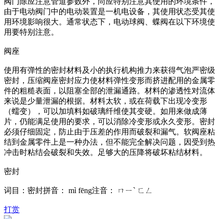
阀门除应注意管道参数外，尚应特别注意其使用的环境条件，
由于电动阀门中的电动装置是一机电设备，其使用状态受其使
用环境影响很大。通常状态下，电动球阀、蝶阀在以下环境使
用要特别注意。
阀座
使用有弹性的密封材料及小的执行机构推力来获得气泡严密级
密封，压缩阀座密封应力使材料弹性变形而挤进配用的金属零
件的粗糙表面，以阻塞全部的泄漏通路。材料的渗透性对流体
来说是少量泄漏的根据。材料太软，或在荷载下出现冷变形
（蠕变），可以加填料如破璃纤维使其变硬。如用来做成薄
片，仍能满足使用的要求，可以消除冷变形或永久变形。密封
必须仔细固定，防止由于压差的作用而破裂和漏气。软阀座粘
结到金属零件上是一种办法，但不能完全解决问题，因受到热
冲击时粘结会破裂和失效。足够大的压降将破坏粘结材料。
密封
词目：密封拼音： mì fēng注音： ㄇㄧˋ ㄈㄥ
打赏