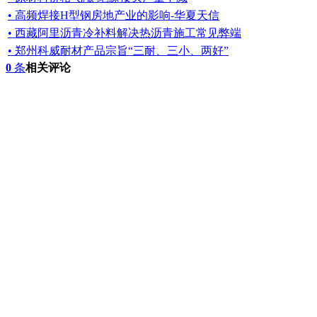
• 高频焊接H型钢房地产业的影响-华夏天信
• 西藏阿里沥青冷补料解决热沥青施工常见弊端
• 郑州科威耐材产品宗旨“三耐、三小、两好”
0
条
相关评论