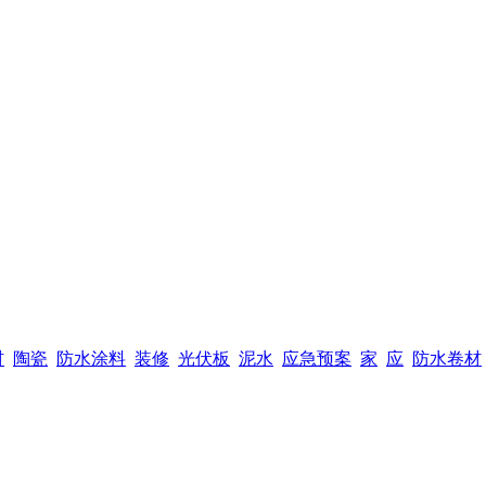
材
陶瓷
防水涂料
装修
光伏板
泥水
应急预案
家
应
防水卷材