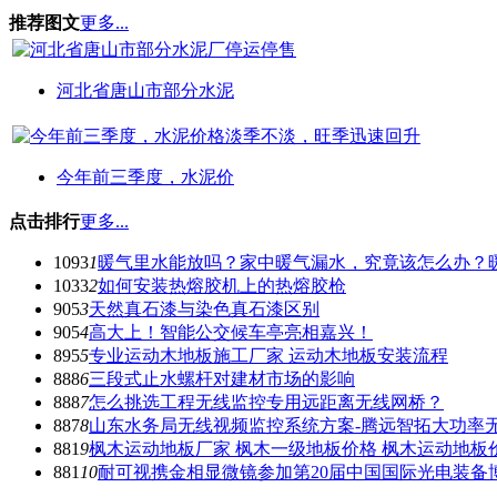
推荐图文
更多...
河北省唐山市部分水泥
今年前三季度，水泥价
点击排行
更多...
1093
1
暖气里水能放吗？家中暖气漏水，究竟该怎么办？
1033
2
如何安装热熔胶机上的热熔胶枪
905
3
天然真石漆与染色真石漆区别
905
4
高大上！智能公交候车亭亮相嘉兴！
895
5
专业运动木地板施工厂家 运动木地板安装流程
888
6
三段式止水螺杆对建材市场的影响
888
7
怎么挑选工程无线监控专用远距离无线网桥？
887
8
山东水务局无线视频监控系统方案-腾远智拓大功率
881
9
枫木运动地板厂家 枫木一级地板价格 枫木运动地板
881
10
耐可视携金相显微镜参加第20届中国国际光电装备