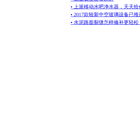
• 上派移动水吧净水器，天天
• 2017款较新中空玻璃设备已
• 水泥路面裂缝怎样修补更轻