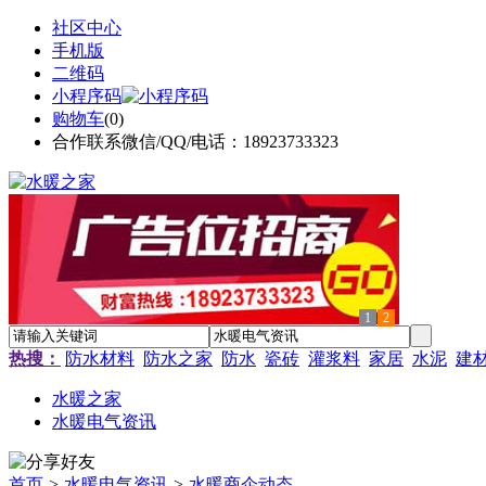
社区中心
手机版
二维码
小程序码
购物车
(
0
)
合作联系微信/QQ/电话：18923733323
1
2
热搜：
防水材料
防水之家
防水
瓷砖
灌浆料
家居
水泥
建
水暖之家
水暖电气资讯
首页
>
水暖电气资讯
>
水暖商企动态