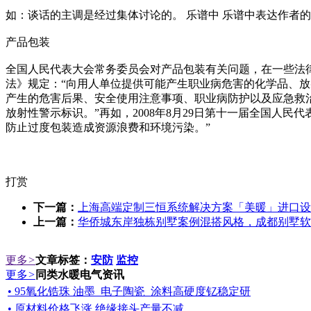
如：谈话的主调是经过集体讨论的。 乐谱中 乐谱中表达作者的
产品包装
全国人民代表大会常务委员会对产品包装有关问题，在一些法律
法》规定：“向用人单位提供可能产生职业病危害的化学品、
产生的危害后果、安全使用注意事项、职业病防护以及应急救
放射性警示标识。”再如，2008年8月29日第十一届全国人
防止过度包装造成资源浪费和环境污染。”
打赏
下一篇：
上海高端定制三恒系统解决方案「美暖」进口设
上一篇：
华侨城东岸独栋别墅案例混搭风格，成都别墅软
更多
>
文章标签：
安防
监控
更多
>
同类水暖电气资讯
• 95氧化锆珠 油墨_电子陶瓷_涂料高硬度钇稳定研
• 原材料价格飞涨 绝缘接头产量不减