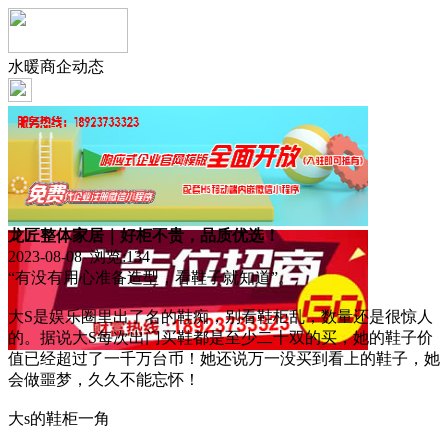
水暖商企动态
龙匠整体家居｜好柜不贵，品质优选！
2023-08-08 浏览:
134
“有没有用心准备造型，看鞋子就知道”。
大S是娱乐圈里出了名的鞋痴，别看鞋柜乱，数量还是很惊人
的。据说大S每次出门买鞋都是至少二十双的买，她的鞋子价
值已经超过了一千万台币！她还说万一没买到看上的鞋子，她
会做噩梦，久久不能忘怀！
大s的鞋柜一角