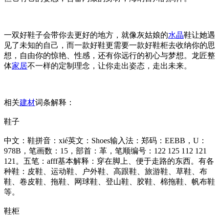
一双好鞋子会带你去更好的地方，就像灰姑娘的
水晶
鞋让她遇
见了未知的自己，而一款好鞋更需要一款好鞋柜去收纳你的思
想，自由你的惊艳、性感，还有你远行的初心与梦想。龙匠整
体
家居
不一样的定制理念，让你走出姿态，走出未来。
相关
建材
词条解释：
鞋子
中文：鞋拼音：xié英文：Shoes输入法：郑码：EEBB，U：
978B，笔画数：15，部首：革，笔顺编号：122 125 112 121
121。五笔：afff基本解释：穿在脚上、便于走路的东西。有各
种鞋：皮鞋、运动鞋、户外鞋、高跟鞋、旅游鞋、草鞋、布
鞋、卷皮鞋、拖鞋、网球鞋、登山鞋、胶鞋、棉拖鞋、帆布鞋
等。
鞋柜