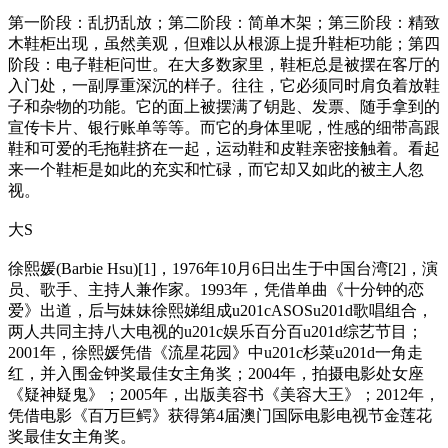
第一阶段：乱扔乱放；第二阶段：简单木架；第三阶段：精致
木鞋柜出现，虽然美观，但难以从根源上提升鞋柜功能；第四
阶段：电子鞋柜问世。在大多数家里，鞋柜总是被摆在客厅的
入门处，一副厚重深沉的样子。往往，它必须同时肩负着放鞋
子和杂物的功能。它的面上被摆满了钥匙、发票、随手拿到的
宣传卡片、银行账单等等。而它的身体里呢，性感的细带高跟
鞋和可爱的毛拖鞋挤在一起，运动鞋和皮鞋亲密接触着。看起
来一个鞋柜是如此的充实和忙碌，而它却又如此的被主人忽
视。
大S
徐熙媛(Barbie Hsu)[1]，1976年10月6日出生于中国台湾[2]，演
员、歌手、主持人兼作家。1993年，凭借单曲《十分钟的恋
爱》出道，后与妹妹徐熙娣组成u201cASOSu201d歌唱组合，
两人共同主持八大电视的u201c娱乐百分百u201d综艺节目；
2001年，徐熙媛凭借《流星花园》中u201c杉菜u201d一角走
红，并入围金钟奖最佳女主角奖；2004年，拍摄电影处女座
《疑神疑鬼》；2005年，出版美容书《美容大王》；2012年，
凭借电影《百万巨鳄》获得第4届澳门国际电影电视节金莲花
奖最佳女主角奖。