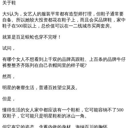
关于鞋
大S认为，女艺人的服装平常都有造型师打理，但鞋子通常要
自备。所以她较大投资都花在鞋子上，而且会买品牌鞋，家中
鞋子在500双以上，总价值可以在一二线城市买两套房。
就算是百足蜈蚣也穿不完呀！
试问，
有哪个女人不想看到上千双的品牌高跟鞋、上百条的品牌牛仔
裤整整齐齐陈列在自己衣帽间里的样子呢?
然而，
明星的奢靡生活，普通百姓望尘莫及。
但是，
懂得生活的女人家中都应该有一个鞋柜，它可能容纳不了500
双鞋子，它可能只是明星鞋柜的冰山一角。
但它有它的姿态，含蓄内敛的身材，海纳百川的胸怀。