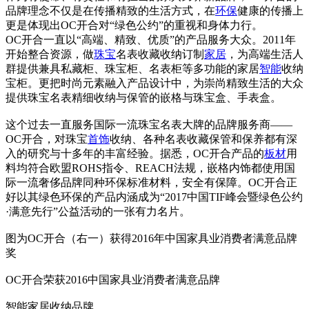
品牌理念不仅是在传播精致的生活方式，在
环保
健康的传播上
更是体现出OC开合对“绿色公约”的重视和身体力行。
OC开合一直以“高端、精致、优质”的产品服务大众。2011年
开始整合资源，做
珠宝
名表收藏收纳订制
家居
，为高端生活人
群提供兼具私藏柜、珠宝柜、名表柜等多功能的家居
智能
收纳
宝柜。更把时尚元素融入产品设计中，为崇尚精致生活的大众
提供珠宝名表精细收纳与保管的嵌格与珠宝盒、手表盒。
这个过去一直服务国际一流珠宝名表大牌的品牌服务商——
OC开合，对珠宝
首饰
收纳、各种名表收藏保管和保养都有深
入的研究与十多年的丰富经验。据悉，OC开合产品的
板材
用
料均符合欧盟ROHS指令、REACH法规，嵌格内饰都使用国
际一流奢侈品牌同种环保标准材料，安全有保障。OC开合正
好以其绿色环保的产品内涵成为“2017中国TIF峰会暨绿色公约
·满意先行”公益活动的一张有力名片。
图为OC开合（右一）获得2016年中国家具业消费者满意品牌
奖
OC开合荣获2016中国家具业消费者满意品牌
智能家居收纳品牌