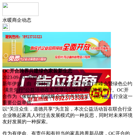
水暖商企动态
OC开合跨界共建绿色家装新生态
2023-09-10 浏览:
148
新年伊始，由《傢财富》主办的“2017中国TIF峰会暨绿色公约
·满意先行”公益活动在东莞厚街国际大酒店隆重举行。OC开
合作为《傢财富》的战略合作方共同见证了国内
家具
行业这一
重要公益举措。
以“关注众生，道德共享”为主旨，本次公益活动旨在联合行业
企业唤起家具人对过去发展模式的一种反思，同时对未来环境
友好发展的一种探索。
作为有使命、有责任和有担当的家具跨界新品牌，OC开合的