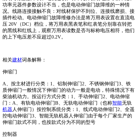
功率元器件参数设计不当，也是电动伸缩门故障维的一种情
况。线路连接接触不良：对线材保护不到位、连接线磨损、接
插件松动。电动伸缩门故障维修办法是将万用表设置在直流电
压 20V（DC）档位，将万用表黑表笔和红表笔分别靠在转把
的黑线和红线上，观察万用表读数是否与标称电压相符，他们
的上下电压差不应超过0.2V。
相关
建材
词条解释：
伸缩门
A、按主材进行分类：1、铝制伸缩门2、不锈钢伸缩门3、铁
质伸缩门一般情况下伸缩门的动力一般是电动，特殊情况下有
柴油机动力。按运行方式分类：1、手动伸缩门2、电动伸缩
门：A、有轨电动伸缩门B、无轨电动伸缩门（也称
智能
无轨
机器
人伸缩门）按控制系统分类：1、线式电动伸缩门2、全遥
控电动伸缩门3、智能无轨机器人伸缩门由于每个厂家生产的
伸缩门款式不同，也按款式分为不同的型号
控制器