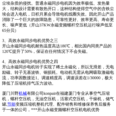
尘埃杂质的侵扰。普通永磁同步电机因为效率极低、发热量
大，结构设计需要有散热开口，这种结构使得空气中的含铁尘
埃会进入电机，日积月累会导致电机线圈失效。因此开山产品
消除了一个巨大的故障隐患，可靠性更好、效率更高、寿命更
长、噪声更低（开山37KW永磁变频螺杆空压机运行噪声低至
65分贝）
3、高效永磁同步电机优势之三
开山永磁同步电机耐热温度高达180℃，相比国内同类产品的
120℃提升了50%，保证在任何情况下不会失磁。
4、高效永磁同步电机优势之四
开山永磁同步电机转子实现了稀土永磁化，所以无滑差，无电
励磁、转子无基波铁、铜损耗。电动机无需从电网吸取激磁电
流，功率因数接近1。调速精度高，调速误差在1/30000，极大
降低了压缩机排气压力波动。
厦门川野
机械
有限公司konpair在福建厦门专业从事空气压缩
机，螺杆空压机，无油空压机，活塞式空压机，干燥机，储气
罐,
节能
变频压缩机整机代理、配件销售和维修保养售后服务
于一体的公司，***开山永磁变频螺杆空压机电机优势