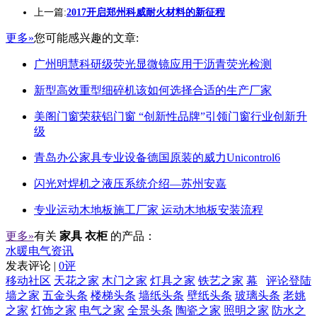
上一篇:
2017开启郑州科威耐火材料的新征程
更多»
您可能感兴趣的文章:
广州明慧科研级荧光显微镜应用于沥青荧光检测
新型高效重型细碎机该如何选择合适的生产厂家
美阁门窗荣获铝门窗 “创新性品牌”引领门窗行业创新升
级
青岛办公家具专业设备德国原装的威力Unicontrol6
闪光对焊机之液压系统介绍—苏州安嘉
专业运动木地板施工厂家 运动木地板安装流程
更多»
有关
家具 衣柜
的产品：
水暖电气资讯
发表评论 |
0评
移动社区
天花之家
木门之家
灯具之家
铁艺之家
幕
评论登陆
墙之家
五金头条
楼梯头条
墙纸头条
壁纸头条
玻璃头条
老姚
之家
灯饰之家
电气之家
全景头条
陶瓷之家
照明之家
防水之