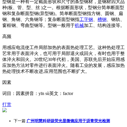
型钢是一种有一定截面形状和尺寸的条型钢材，是钢材四大品
种(板、管、型、丝 )之一。根据断面形状，型钢分简单断面型
钢和复杂断面型钢(异型钢)。简单断面型钢指方钢、圆钢、扁
钢、角钢、六角钢等；复杂断面型钢指
工字钢
、
槽钢
、钢轨、
窗框钢、弯曲型钢等。型钢一般用于
机械
加工、结构连接等。
高频
用感应电流使工件局部加热的表面热处理工艺。这种热处理工
艺常用于表面淬火，也可用于局部退火或回火，有时也用于整
体淬火和回火。20世纪30年代初，美国、苏联先后开始应用感
应加热方法对零件进行表面淬火。随着工业的发展，感应加热
热处理技术不断改进,应用范围也不断扩大。
因素
词目：因素拼音：yīn sù英文：factor
打赏
下一篇:
广州明慧科研级荧光显微镜应用于沥青荧光检测