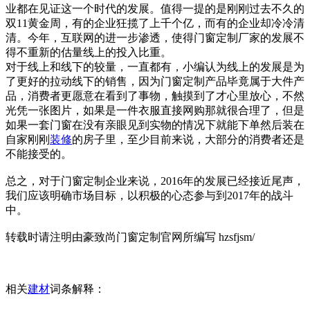
业都在见证这一个时代的发展。值得一提的是刚刚过去不久的
双11黄金周，有的企业狂揽了上千个亿，而有的企业却冷冷清
清。今年，互联网的进一步渗透，使得门窗定制厂家的发展不
得不重新的估量线上的投入比重。
对于线上和线下的较量，一直都有，小编认为线上的发展是为
了更好的拉动线下的销售，因为门窗定制产品毕竟属于大件产
品，消费者更愿意在看到了事物，触摸到了才心里放心，不然
光凭一张图片，如果是一件衣服直接网购那就很合理了，但是
如果一套门窗在没有亲眼见到实物的情况下就能下单然后装在
自家刚刚
装修
的房子里，至少目前来说，大部分的消费者还是
不能接受的。
总之，对于门窗定制企业来说，2016年的发展已经接近尾声，
我们应该明确市场目标，以积极的心态参与到2017年的战斗
中。
转载时请注明由豪致尚门窗定制官网所编写 hzsfjsm/
相关
建材
词条解释：