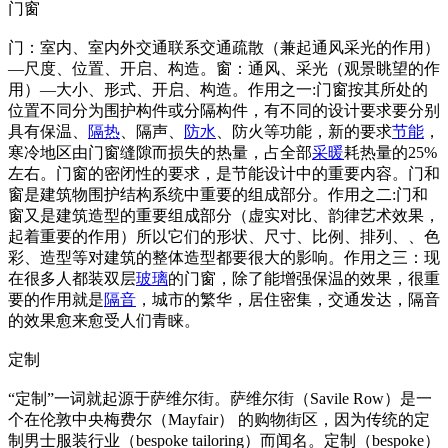
门窗
门：室内、室内外交通联系交通疏散（兼起通风采光的作用）
—尺度、位置、开启、构造。窗：通风、采光（观景眺望的作
用）—大小、形式、开启、构造。作用之一:门窗按其所处的
位置不同分为围护构件或分隔构件，有不同的设计要求要分别
具有保温、
隔热
、隔声、
防水
、防火等功能，新的要求
节能
，
寒冷地区由门窗缝隙而损失的热量，占全部
采暖
耗热量的25%
左右。门窗的密闭性的要求，是节能设计中的重要内容。门和
窗是建筑物围护结构系统中重要的组成部分。作用之二:门和
窗又是建筑造型的重要组成部分（虚实对比、韵律艺术效果，
起着重要的作用）所以它们的形状、尺寸、比例、排列、、色
彩、造型等对建筑的整体造型都要很大的影响。作用之三：现
在很多人都装双层
玻璃
的门窗，除了能增强保温的效果，很重
要的作用就是
隔音
，城市的繁华，居住密集，交通发达，隔音
的效果愈来愈受人们青睐。
定制
“定制”一词就起源于萨维尔街。萨维尔街（Savile Row）是一
个在伦敦中央梅费尔（Mayfair） 的购物街区，因为传统的定
制男士服装行业（bespoke tailoring）而闻名。定制（bespoke）