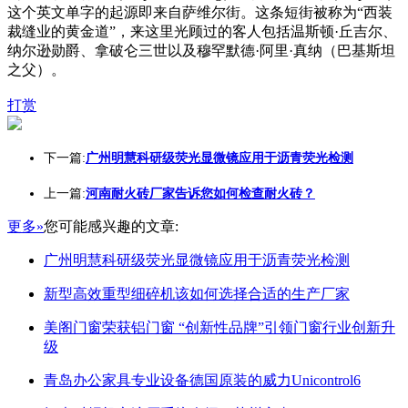
这个英文单字的起源即来自萨维尔街。这条短街被称为“西装
裁缝业的黄金道”，来这里光顾过的客人包括温斯顿·丘吉尔、
纳尔逊勋爵、拿破仑三世以及穆罕默德·阿里·真纳（巴基斯坦
之父）。
打赏
下一篇:
广州明慧科研级荧光显微镜应用于沥青荧光检测
上一篇:
河南耐火砖厂家告诉您如何检查耐火砖？
更多»
您可能感兴趣的文章:
广州明慧科研级荧光显微镜应用于沥青荧光检测
新型高效重型细碎机该如何选择合适的生产厂家
美阁门窗荣获铝门窗 “创新性品牌”引领门窗行业创新升
级
青岛办公家具专业设备德国原装的威力Unicontrol6