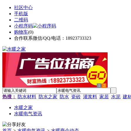
社区中心
手机版
二维码
小程序码
购物车
(
0
)
合作联系微信/QQ/电话：18923733323
1
2
热搜：
防水材料
防水之家
防水
瓷砖
灌浆料
家居
水泥
建
水暖之家
水暖电气资讯
首页
>
水暖电气资讯
>
水暖商企动态