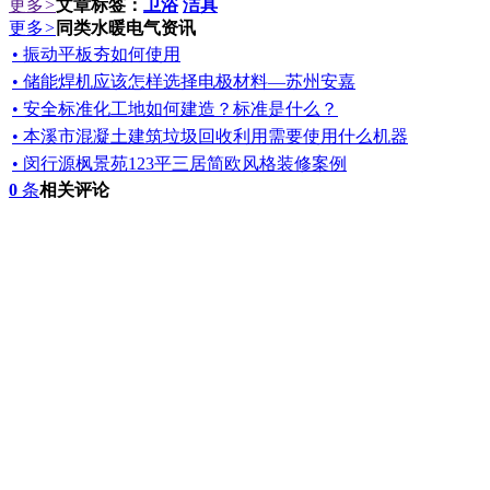
更多
>
文章标签：
卫浴
洁具
更多
>
同类水暖电气资讯
• 振动平板夯如何使用
• 储能焊机应该怎样选择电极材料—苏州安嘉
• 安全标准化工地如何建造？标准是什么？
• 本溪市混凝土建筑垃圾回收利用需要使用什么机器
• 闵行源枫景苑123平三居简欧风格装修案例
0
条
相关评论