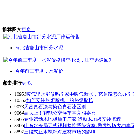
推荐图文
更多...
河北省唐山市部分水泥
今年前三季度，水泥价
点击排行
更多...
1095
1
暖气里水能放吗？家中暖气漏水，究竟该怎么办？
1035
2
如何安装热熔胶机上的热熔胶枪
907
3
天然真石漆与染色真石漆区别
906
4
高大上！智能公交候车亭亮相嘉兴！
896
5
专业运动木地板施工厂家 运动木地板安装流程
890
6
山东水务局无线视频监控系统方案-腾远智拓大功率
889
7
三段式止水螺杆对建材市场的影响