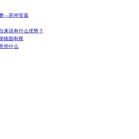
修磨—苏州安嘉
作台来说有什么优势？
触摸镜面电视
注意些什么