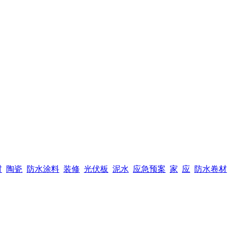
材
陶瓷
防水涂料
装修
光伏板
泥水
应急预案
家
应
防水卷材