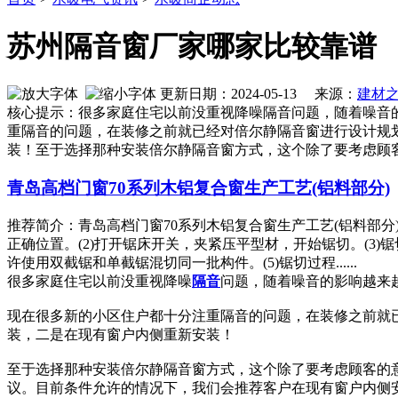
苏州隔音窗厂家哪家比较靠谱
更新日期：2024-05-13 来源：
建材
核心提示：很多家庭住宅以前没重视降噪隔音问题，随着噪音
重隔音的问题，在装修之前就已经对倍尔静隔音窗进行设计规
装！至于选择那种安装倍尔静隔音窗方式，这个除了要考虑顾
青岛高档门窗70系列木铝复合窗生产工艺(铝料部分)
推荐简介：青岛高档门窗70系列木铝复合窗生产工艺(铝料部
正确位置。(2)打开锯床开关，夹紧压平型材，开始锯切。(3
许使用双截锯和单截锯混切同一批构件。(5)锯切过程......
很多家庭住宅以前没重视降噪
隔音
问题，随着噪音的影响越来
现在很多新的小区住户都十分注重隔音的问题，在装修之前就
装，二是在现有窗户内侧重新安装！
至于选择那种安装倍尔静隔音窗方式，这个除了要考虑顾客的
议。目前条件允许的情况下，我们会推荐客户在现有窗户内侧