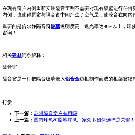
在现有窗户内侧重新安装隔音窗则不需要对现有墙壁进行任何
内侧，也使得原窗与隔音窗中间产生了空气层，使噪音在向内
重要的是倍尔静隔音窗
玻璃
透明度高，透光率达90%以上，
咨询！
相关
建材
词条解释：
隔音窗
隔音窗是一种把隔音玻璃嵌入
铝合金
边框制作而成的框架窗结
打赏
下一篇：
苏州隔音窗户有用吗
上一篇：
国内环氧树脂地坪漆厂家众多如何选择是关键！