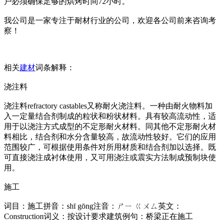
户必须确保足够的烘烤时间72小时。
我公司是一家专注于耐材行业的公司，欢迎各公司前来咨询考
察！
相关
建材
词条解释：
浇注料
浇注料refractory castables又称耐火浇注料。一种由耐火物料加
入一定量结合剂制成的粒状和粉状材料。具有较高流动性，适
用于以浇注方式成型的不定形耐火材料。同其他不定形耐火材
料相比，结合剂和水分含量较高，故流动性较好。它们的应用
范围较广，可根据使用条件对所用材质和结合剂加以选择。既
可直接浇注成衬体使用，又可用浇注或震实方法制成预制块使
用。
施工
词目：施工拼音：shī gōng注音：ㄕㄧ ㄍㄨㄙ英文：
Construction词义：按设计要求建筑例句：桥梁正在施工