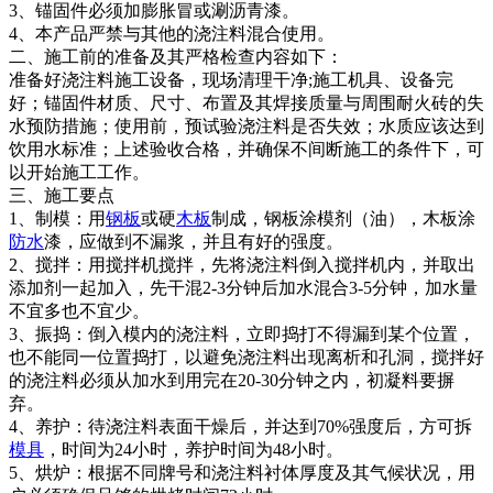
3、锚固件必须加膨胀冒或涮沥青漆。
4、本产品严禁与其他的浇注料混合使用。
二、施工前的准备及其严格检查内容如下：
准备好浇注料施工设备，现场清理干净;施工机具、设备完
好；锚固件材质、尺寸、布置及其焊接质量与周围耐火砖的失
水预防措施；使用前，预试验浇注料是否失效；水质应该达到
饮用水标准；上述验收合格，并确保不间断施工的条件下，可
以开始施工工作。
三、施工要点
1、制模：用
钢板
或硬
木板
制成，钢板涂模剂（油），木板涂
防水
漆，应做到不漏浆，并且有好的强度。
2、搅拌：用搅拌机搅拌，先将浇注料倒入搅拌机内，并取出
添加剂一起加入，先干混2-3分钟后加水混合3-5分钟，加水量
不宜多也不宜少。
3、振捣：倒入模内的浇注料，立即捣打不得漏到某个位置，
也不能同一位置捣打，以避免浇注料出现离析和孔洞，搅拌好
的浇注料必须从加水到用完在20-30分钟之内，初凝料要摒
弃。
4、养护：待浇注料表面干燥后，并达到70%强度后，方可拆
模具
，时间为24小时，养护时间为48小时。
5、烘炉：根据不同牌号和浇注料衬体厚度及其气候状况，用