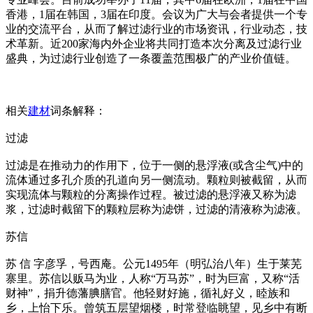
香港，1届在韩国，3届在印度。会议为广大与会者提供一个专
业的交流平台，从而了解过滤行业的市场资讯，行业动态，技
术革新。近200家海内外企业将共同打造本次分离及过滤行业
盛典，为过滤行业创造了一条覆盖范围极广的产业价值链。
相关
建材
词条解释：
过滤
过滤是在推动力的作用下，位于一侧的悬浮液(或含尘气)中的
流体通过多孔介质的孔道向另一侧流动。颗粒则被截留，从而
实现流体与颗粒的分离操作过程。被过滤的悬浮液又称为滤
浆，过滤时截留下的颗粒层称为滤饼，过滤的清液称为滤液。
苏信
苏 信 字彦孚，号西庵。公元1495年（明弘治八年）生于莱芜
寨里。苏信以贩马为业，人称“万马苏”，时为巨富，又称“活
财神”，捐升德藩腆膳官。他轻财好施，循礼好义，睦族和
乡，上怡下乐。曾筑五层望烟楼，时常登临眺望，见乡中有断