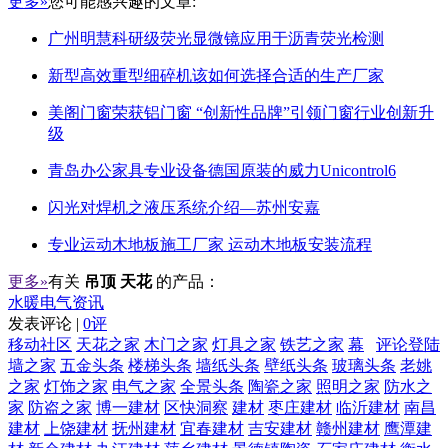
更多»
您可能感兴趣的文章:
广州明慧科研级荧光显微镜应用于沥青荧光检测
新型高效重型细碎机该如何选择合适的生产厂家
美阁门窗荣获铝门窗 “创新性品牌”引领门窗行业创新升
级
青岛办公家具专业设备德国原装的威力Unicontrol6
闪光对焊机之液压系统介绍—苏州安嘉
专业运动木地板施工厂家 运动木地板安装流程
更多»
有关
吊顶 天花
的产品：
水暖电气资讯
发表评论 |
0评
移动社区
天花之家
木门之家
灯具之家
铁艺之家
幕
评论登陆
墙之家
五金头条
楼梯头条
墙纸头条
壁纸头条
玻璃头条
老姚
之家
灯饰之家
电气之家
全景头条
陶瓷之家
照明之家
防水之
家
防盗之家
博一建材
区快洞察
建材
枣庄建材
临沂建材
南昌
建材
上饶建材
抚州建材
宜春建材
吉安建材
赣州建材
鹰潭建