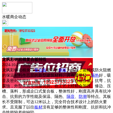
水暖商企动态
龙飒彩钢岩棉复合板特性
2024-10-21 浏览:
158
龙飒彩钢岩棉夹芯
复合板
是彩色
钢板
为面层，岩棉或防火阻燃
的保温材料作芯层的新型建筑材料。具有重量轻、
隔热
好，吸
音及密封性能好，施工方便，周期短，综合造价低，抗弯，抗
腐蚀，外型美观等明显优势。在工艺上经粘合加压、修边、压
槽、落料，形成企口式复合板，整体性好，刚度高并具有抗冲
击、抗剪的力学性能及保温、隔热、
隔音
、
防潮
等特点。其板
长不受限制，可达12米以上，完全符合技术设计上的防火要
求。且克服了以往
板材
没有足够的整体性和刚度、抗折和抗冲
击性能较差的缺陷。