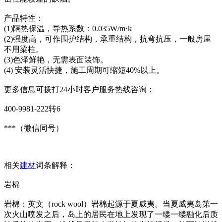
产品特性：
(1)隔热保温，导热系数：0.035W/m·k
(2)强度高，可作围护结构，承重结构，抗弯抗压，一般房屋
不用梁柱。
(3)色泽鲜艳，无需表面装饰。
(4) 安装灵活快捷，施工周期可缩短40%以上。
更多信息可拨打24小时客户服务热线咨询：
400-9981-222转6
***（微信同号）
相关
建材
词条解释：
岩棉
岩棉：英文（rock wool）岩棉起源于夏威夷。当夏威夷岛第一
次火山喷发之后，岛上的居民在地上发现了一缕一缕融化后质