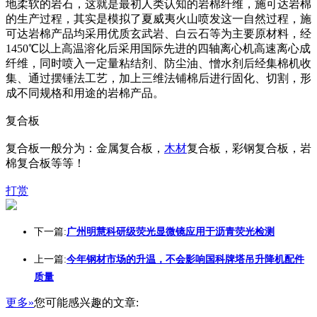
地柔软的岩石，这就是最初人类认知的岩棉纤维，施可达岩棉
的生产过程，其实是模拟了夏威夷火山喷发这一自然过程，施
可达岩棉产品均采用优质玄武岩、白云石等为主要原材料，经
1450℃以上高温溶化后采用国际先进的四轴离心机高速离心成
纤维，同时喷入一定量粘结剂、防尘油、憎水剂后经集棉机收
集、通过摆锤法工艺，加上三维法铺棉后进行固化、切割，形
成不同规格和用途的岩棉产品。
复合板
复合板一般分为：金属复合板，
木材
复合板，彩钢复合板，岩
棉复合板等等！
打赏
下一篇:
广州明慧科研级荧光显微镜应用于沥青荧光检测
上一篇:
今年钢材市场的升温，不会影响国科牌塔吊升降机配件
质量
更多»
您可能感兴趣的文章: