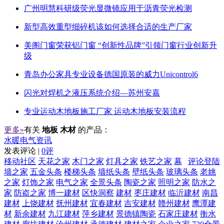
广州明慧科研级荧光显微镜应用于沥青荧光检测
新型高效重型细碎机该如何选择合适的生产厂家
美阁门窗荣获铝门窗 “创新性品牌”引领门窗行业创新升
级
青岛办公家具专业设备德国原装的威力Unicontrol6
闪光对焊机之液压系统介绍—苏州安嘉
专业运动木地板施工厂家 运动木地板安装流程
更多»
有关
地板 木材
的产品：
水暖电气资讯
发表评论 |
0评
移动社区
天花之家
木门之家
灯具之家
铁艺之家
幕
评论登陆
墙之家
五金头条
楼梯头条
墙纸头条
壁纸头条
玻璃头条
老姚
之家
灯饰之家
电气之家
全景头条
陶瓷之家
照明之家
防水之
家
防盗之家
博一建材
区快洞察
建材
枣庄建材
临沂建材
南昌
建材
上饶建材
抚州建材
宜春建材
吉安建材
赣州建材
鹰潭建
材
新余建材
九江建材
萍乡建材
景德镇陶瓷
石家庄建材
衡水