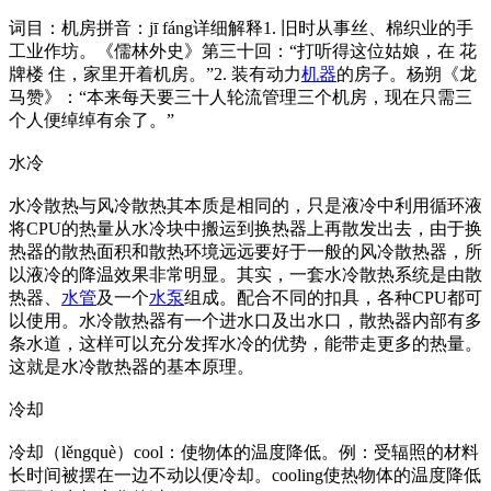
词目：机房拼音：jī fáng详细解释1. 旧时从事丝、棉织业的手
工业作坊。《儒林外史》第三十回：“打听得这位姑娘，在 花
牌楼 住，家里开着机房。”2. 装有动力
机器
的房子。杨朔《龙
马赞》：“本来每天要三十人轮流管理三个机房，现在只需三
个人便绰绰有余了。”
水冷
水冷散热与风冷散热其本质是相同的，只是液冷中利用循环液
将CPU的热量从水冷块中搬运到换热器上再散发出去，由于换
热器的散热面积和散热环境远远要好于一般的风冷散热器，所
以液冷的降温效果非常明显。其实，一套水冷散热系统是由散
热器、
水管
及一个
水泵
组成。配合不同的扣具，各种CPU都可
以使用。水冷散热器有一个进水口及出水口，散热器内部有多
条水道，这样可以充分发挥水冷的优势，能带走更多的热量。
这就是水冷散热器的基本原理。
冷却
冷却（lěngquè）cool：使物体的温度降低。例：受辐照的材料
长时间被摆在一边不动以便冷却。cooling使热物体的温度降低