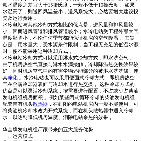
却水温度之差宜大于15摄氏度，一般不低于10摄氏度 。如果
水温高了，则送回风温差小，送风系统大，必然要增大建设投
资及运行费用 。
水冷电站与其他冷却方式相比的优点是，进风量和排风量较
小，因而进风管道和排风管道较小；水冷电站受工程外部大气
温度影响小，不论任何季节都能保证机房的空气降温 。其缺
点是，用水量大，受水源条件限制，当工程无充足的低温水源
时，便不能采用这种冷却方式 。
水冷电站冷却方式可以采用淋水式冷却方式，即水洗空气 。
由于机房热空气直接与淋水水滴接触，冷却降温热交换效果较
好，同时机房空气中的有害尘物还能部分的被淋水洗洗條，使
其
净化
。水冷电站也可以采用便面式冷却方式，即机房热空
气在金属冷却器表面与冷却水进行热交换 。这种冷却方式的
优点是可以灵活冷却系统，按需要进行配置，不占或少占柴油
发电机组机房面积 。例如某些闭式循环冷却的柴油发电机组
配套带有机头
散热器
，在封闭的电站机房内一般不能使用，可
将柴油机冷却水改为开式系统，而在机头散热器中通入冷却
水，以达到降低机房温度、消除电站余热的效果 。
华全牌发电机组厂家带来的五大服务优势
一、运营模式