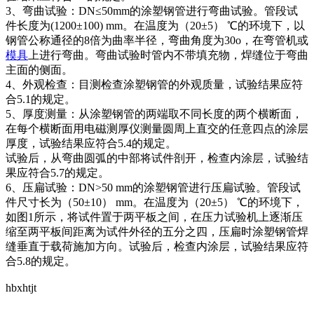
3、弯曲试验：DN≤50mm的涂塑钢管进行弯曲试验。管段试
件长度为(1200±100) mm。在温度为（20±5） ℃的环境下，以
钢管公称通径的8倍为曲率半径，弯曲角度为30o，在弯管机或
模具
上进行弯曲。弯曲试验时管内不带填充物，焊缝位于弯曲
主面的侧面。
4、外观检查：目测检查涂塑钢管的外观质量，试验结果应符
合5.1的规定。
5、厚度测量：从涂塑钢管的两端取不同长度的两个横断面，
在每个横断面用电磁测厚仪测量圆周上直交的任意四点的涂层
厚度，试验结果应符合5.4的规定。
试验后，从弯曲圆弧的中部将试件剖开，检查内涂层，试验结
果应符合5.7的规定。
6、压扁试验：DN>50 mm的涂塑钢管进行压扁试验。管段试
件尺寸长为（50±10） mm。在温度为（20±5） ℃的环境下，
如图1所示，将试件置于两平板之间，在压力试验机上逐渐压
缩至两平板间距离为试件外径的五分之四，压扁时涂塑钢管焊
缝垂直于载荷施加方向。试验后，检查内涂层，试验结果应符
合5.8的规定。
hbxhtjt