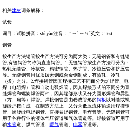
相关
建材
词条解释：
试验
词目：试验拼音：shì yàn注音：ㄕㄧˋ ㄧㄢˋ英文：Test
钢管
按生产方法钢管按生产方法可分为两大类：无缝钢管和有缝钢
管,有缝钢管简称为直逢钢管。1.无缝钢管按生产方法可分为：
热轧无缝管、冷拔管、精密钢管、热扩管、冷旋压管和挤压管
等。无缝钢管用优质碳素钢或合金钢制成，有热轧、冷轧
（拔）之分。2.焊接钢管因其焊接工艺不同而分为炉焊管、电
焊（电阻焊）管和自动电弧焊管，因其焊接形式的不同分为直
缝焊管和螺旋焊管两种，因其端部形状又分为圆形焊管和异型
（方、扁等）焊管。焊接钢管是由卷成管形的
钢板
以对缝或螺
旋缝焊接而成，在制造方法上，又分为低压流体输送用焊接钢
管、螺旋缝电焊钢管、直接卷焊钢管、电焊管等。无缝钢管可
用于各种行业的液体气压管道和气体管道等。焊接管道可用于
输
水管
道、煤气管道、
暖气
管道、
电器
管道等。