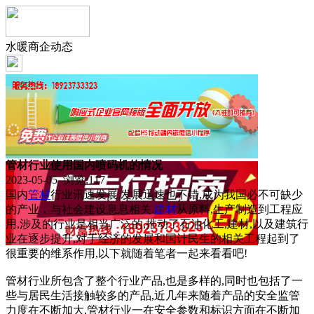
水暖商企动态
管材行业使用国内喷码机的情况
2023-05-05 浏览:
117
国内
管材
行业讯速发展,发展迅速也不错,成为我国必不可缺少
的产业，与社会建设息息相关.
建材
从原料,生产制造到工程应
用,涉及的行业是相当广泛的,推动了石油化工,建材,以及建筑行
业在逐步提升,对于经济的发展和国计民生的相关工程起到了
很重要的维系作用,以下就随着笔者一起来看看吧!
管材行业所包含了整个行业产品,也是多样的,同时也包括了一
些与居民生活接触较多的产品,近几年来随着产品的安全监管
力度在不断加大,管材行业一在安全参数和标识方面在不断加