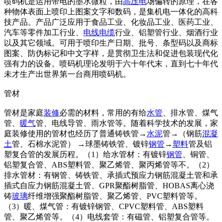
喷码机是运用带电的墨水微粒，由
高压电
场偏转的原理，在各
种物体表面上喷印上图案文字和数码，是集机电一体化的高科
技产品。产品广泛应用于食品工业、化妆品工业、医药工业、
汽车等零件加工行业、
电线
电缆
行业、铝塑管行业、烟酒行业
以及其它领域。可用于喷印生产日期、批号、条型码以及商标
图案、防伪标记和中文字样，是贯彻卫生法和促进包装现代化
强有力的设备。喷码机理论发明于六十年代末，直到七十年代
未才生产出世界第一台商用喷码机。
管材
管材是家庭
装修
必需的材料，常用的有给
水管
、排水管、煤气
管、
暖气
管、电线导管、雨水管等。随着科学技术的发展，家
庭装修使用的管材也经历了普通铸铁管→
水泥
管→（钢筋
混凝
土
管、石棉水泥管） →球墨铸铁管、镀锌
钢管
→
塑料
管及铝
塑复合管的发展历程。（1）给水管材：有镀锌
钢管
、铜管、
铝塑复合管、ABS塑料管、聚乙烯管、聚丙烯管等不。（2）
排水管材：有钢管、铸铁管、承插式预应力钢筋混凝土管和承
插式自应力钢筋混凝土管、GPR聚酯树脂管、HOBAS离心浇
铸
玻璃
纤维增强聚酯树脂管、聚乙烯管、PVC塑料管等。
（3）暖、煤气管：有镀锌钢管、CPVC塑料管、ABS塑料
管、聚乙烯管等。（4）电线套管：有磁管、铝塑复合管等。