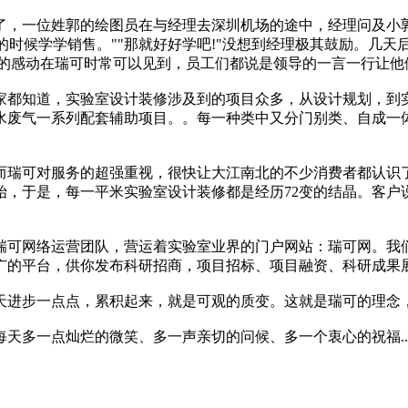
了，一位姓郭的绘图员在与经理去深圳机场的途中，经理问及小
的时候学学销售。""那就好好学吧!"没想到经理极其鼓励。几
样的感动在瑞可时常可以见到，员工们都说是领导的一言一行让他
家都知道，实验室设计装修涉及到的项目众多，从设计规划，到
水废气一系列配套辅助项目。。每一种类中又分门别类、自成一
。
而瑞可对服务的超强重视，很快让大江南北的不少消费者都认识
始，于是，每一平米实验室设计装修都是经历72变的结晶。客户
立瑞可网络运营团队，营运着实验室业界的门户网站：瑞可网。
广的平台，供你发布科研招商，项目招标、项目融资、科研成果
天进步一点点，累积起来，就是可观的质变。这就是瑞可的理念
天多一点灿烂的微笑、多一声亲切的问候、多一个衷心的祝福..