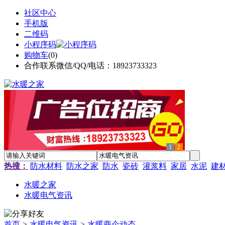
社区中心
手机版
二维码
小程序码
购物车
(
0
)
合作联系微信/QQ/电话：18923733323
1
2
热搜：
防水材料
防水之家
防水
瓷砖
灌浆料
家居
水泥
建
水暖之家
水暖电气资讯
首页
>
水暖电气资讯
>
水暖商企动态