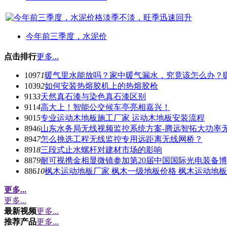
今年前三季度，水泥价
点击排行
更多...
1097
1
暖气里水能放吗？家中暖气漏水，究竟该怎么办？
1039
2
如何安装热熔胶机上的热熔胶枪
913
3
天然真石漆与染色真石漆区别
911
4
高大上！智能公交候车亭亮相嘉兴！
901
5
专业运动木地板施工厂家 运动木地板安装流程
894
6
山东水务局无线视频监控系统方案-腾远智拓大功率
894
7
怎么挑选工程无线监控专用远距离无线网桥？
891
8
三段式止水螺杆对建材市场的影响
887
9
耐可视携金相显微镜参加第20届中国国际光电装备
886
10
枫木运动地板厂家 枫木一级地板价格 枫木运动地
更多...
更多...
最新视频
更多...
推荐产品
更多...