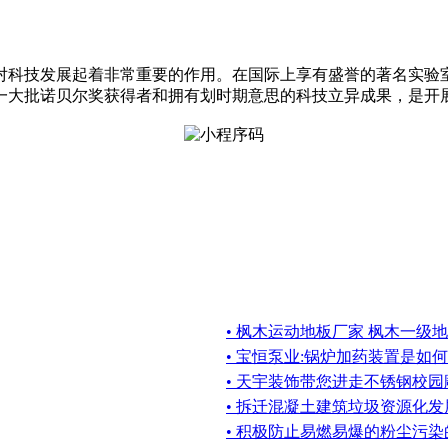
对科技发展起着非常重要的作用。在国际上享有盛誉的著名实验
一大批诺贝尔奖获得者和拥有划时期意思的科技立异成果，是开
• 枫木运动地板厂家 枫木一级
• 宝恒泵业:锅炉加药装置是如
• 天宇装饰带您进走不锈钢校园
• 拆迁混凝土建筑垃圾资源化发
• 积极防止易燃易爆的粉尘污