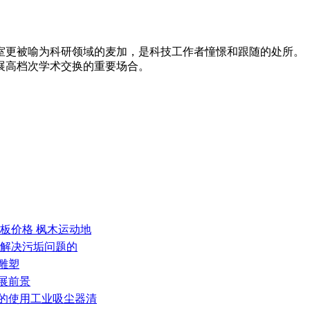
室更被喻为科研领域的麦加，是科技工作者憧憬和跟随的处所。
展高档次学术交换的重要场合。
地板价格 枫木运动地
何解决污垢问题的
雕塑
展前景
染的使用工业吸尘器清