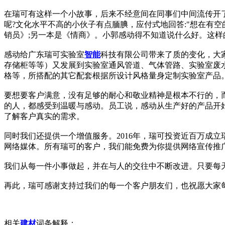
在瑞可有这样一个小故事，后来不经意间在同事们中间流传开
呢?文化水平不高的小伙子有点腼腆，应付式地回答:"想在有空
销员》;另一本是《情商》。小郭感动得不知道说什么好。这
感动给广东瑞可实验室
智能
科技有限公司带来了质的变化，大
存储柜等等）又发展到实验室通风管道、气体管路、实验室废
格等，所搭配的其它配套根据所设计风格量身定制实验室产品
要想要客户满意，没有足够的耐心和敬业精神是根本不行的，
的人，都感受到温暖与感动。员工说，感动从生产好的产品开
了解客户真实的需求。
同时我们还提供一个增值服务。2016年，瑞可投资近百万成
网络媒体。所有瑞可的客户，我们能免费为你提供网络宣传推
我们从每一件小事做起，并在与人的交往中不断改进。只要每
再此，瑞可感谢支持过我们的每一个客户朋友们，也祝愿大家每
相关
建材
词条解释：