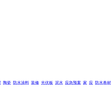
材
陶瓷
防水涂料
装修
光伏板
泥水
应急预案
家
应
防水卷材