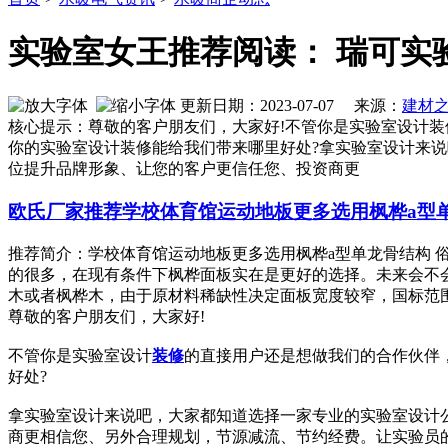
实验室女王推荐阅读： 瑞可实
更新日期：2023-07-07 来源：
建材
核心提示：尊敬的客户朋友们，大家好!不管你是实验室设计装
你的实验室设计装修能给我们带来哪里好处?拿实验室设计来
位提升品牌形象、让您的客户更信任您、投资商更
欧氏厂家推荐学校体育馆运动地板更多选用枫桦a型
推荐简介：学校体育馆运动地板更多选用枫桦a型单龙骨结构
的很多，在现有条件下枫桦面板实在是更好的选择。未来会不
木或者枫桦木，由于原材料稀缺性决定面板宽度较窄，国标范围60mm-
尊敬的客户朋友们，大家好!
不管你是实验室设计
装修
的直接用户还是想做我们的合作伙伴，
好处?
拿实验室设计来说吧，大家都知道选择一家专业的实验室设计
商更相信您、另外合理规划，节源减流、节约经费。让实验员的工