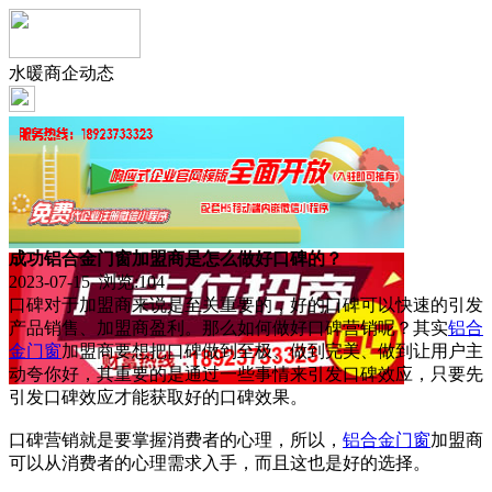
水暖商企动态
成功铝合金门窗加盟商是怎么做好口碑的？
2023-07-15 浏览:
104
口碑对于加盟商来说是至关重要的，好的口碑可以快速的引发
产品销售、加盟商盈利。那么如何做好口碑营销呢？其实
铝合
金门窗
加盟商要想把口碑做到至极、做到完美、做到让用户主
动夸你好，其重要的是通过一些事情来引发口碑效应，只要先
引发口碑效应才能获取好的口碑效果。
口碑营销就是要掌握消费者的心理，所以，
铝合金
门窗
加盟商
可以从消费者的心理需求入手，而且这也是好的选择。