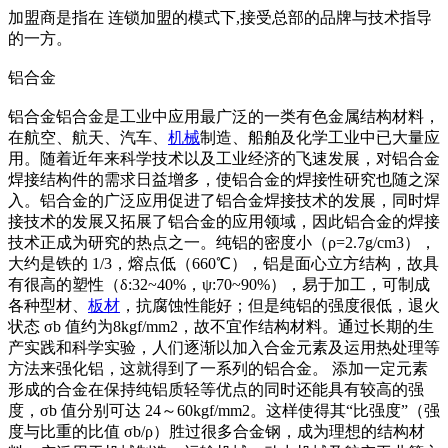
加盟商是指在 连锁加盟的模式下,接受总部的品牌与技术指导
的一方。
铝合金
铝合金铝合金是工业中应用最广泛的一类有色金属结构材料，
在航空、航天、汽车、
机械
制造、船舶及化学工业中已大量应
用。随着近年来科学技术以及工业经济的飞速发展，对铝合金
焊接结构件的需求日益增多，使铝合金的焊接性研究也随之深
入。铝合金的广泛应用促进了铝合金焊接技术的发展，同时焊
接技术的发展又拓展了铝合金的应用领域，因此铝合金的焊接
技术正成为研究的热点之一。纯铝的密度小（ρ=2.7g/cm3），
大约是铁的 1/3，熔点低（660℃），铝是面心立方结构，故具
有很高的塑性（δ:32~40%，ψ:70~90%），易于加工，可制成
各种型材、
板材
，抗腐蚀性能好；但是纯铝的强度很低，退火
状态 σb 值约为8kgf/mm2，故不宜作结构材料。通过长期的生
产实践和科学实验，人们逐渐以加入合金元素及运用热处理等
方法来强化铝，这就得到了一系列的铝合金。 添加一定元素
形成的合金在保持纯铝质轻等优点的同时还能具有较高的强
度，σb 值分别可达 24～60kgf/mm2。这样使得其“比强度”（强
度与比重的比值 σb/ρ）胜过很多合金钢，成为理想的结构材