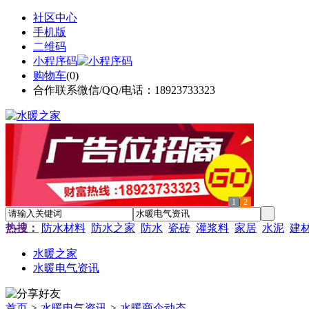
社区中心
手机版
二维码
小程序码
购物车
(
0
)
合作联系微信/QQ/电话：18923733323
1
2
热搜：
防水材料
防水之家
防水
瓷砖
灌浆料
家居
水泥
建
水暖之家
水暖电气资讯
首页
>
水暖电气资讯
>
水暖商企动态