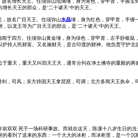
法，故名增长天王。住须弥山琉璃埵，身为青色，穿甲胄，手握宝
增长天王的部众，是‘二十诸天’中的天王。
民，故名广目天王。住须弥山
水晶
埵，身为红色，穿甲胄，手缠
，以龙王等为广目天王的部众，是‘二十诸天’中的天王。
、德闻于四方。住须弥山黄金埵，身为绿色，穿甲胄，左手卧银鼠
以护持人民财富。又名施财天，是古印度的财神。他负责守护北俱
位于重天，重天又叫四天王天，通常分列在净土佛寺的重殿的两
持剑，司风；东方持国天王拿琵琶，司调；北方多闻天王执伞，司
年前双双 死于一场科研事故。而就在这天，陈潇十八岁生日的当
讶的看到了送来的东西：一个大大的冰柜，而冰柜里，是一个沉