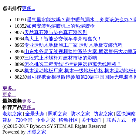
点击排行
更多...
1095
1
暖气里水能放吗？家中暖气漏水，究竟该怎么办？
1035
2
如何安装热熔胶机上的热熔胶枪
907
3
天然真石漆与染色真石漆区别
906
4
高大上！智能公交候车亭亮相嘉兴！
896
5
专业运动木地板施工厂家 运动木地板安装流程
890
6
山东水务局无线视频监控系统方案-腾远智拓大功率
889
7
三段式止水螺杆对建材市场的影响
889
8
怎么挑选工程无线监控专用远距离无线网桥？
884
9
枫木运动地板厂家 枫木一级地板价格 枫木运动地板
882
10
耐可视携金相显微镜参加第20届中国国际光电装备
更多...
更多...
最新视频
更多...
推荐产品
更多...
老姚之家
|
全景头条
|
照明之家
|
防水之家
|
防盗之家
|
区快洞察
建材
|
720全景
|
企业之家
|
移动社区
|
关于我们
|
联系方式
|
(c)2015-2017 Bybc.cn SYSTEM All Rights Reserved
Powered by
水暖之家