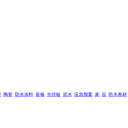
材
陶瓷
防水涂料
装修
光伏板
泥水
应急预案
家
应
防水卷材