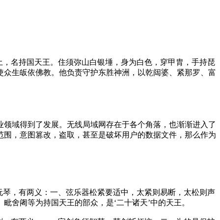
土，名持国天王。住须弥山白银埵，身为白色，穿甲胄，手持琵
使众生皈依佛教。他负责守护东胜神洲，以乾闼婆、紧那罗、富
业领域得到了发展。无线局域网存在于各个角落，也渐渐进入了
范围，意图篡改，盗取，甚至是破坏用户的数据文件，那么作为
阮琴，有两义：一、弦乐器松紧要适中，太紧则易断，太松则声
毗舍阇等为持国天王的部众，是‘二十诸天’中的天王。