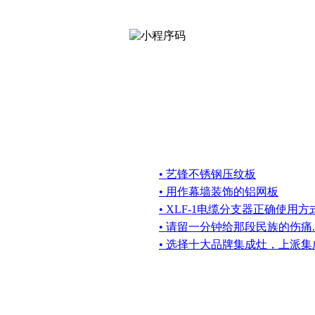
• 艺锋不锈钢压纹板
• 用作幕墙装饰的铝网板
• XLF-1电缆分支器正确使用
• 请留一分钟给那段民族的伤痛..
• 选择十大品牌集成灶，上派