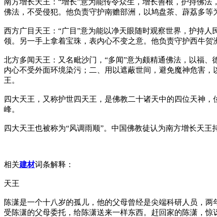
南方增长天王：“增长”意为能传令众生，增长善根，护持佛
佛法，不受侵犯。他负责守护南赡部洲，以鸠盘茶、薜荔多等为
西方广目天王：“广目”意为能以净天眼随时观察世界，护持人
领。另一手上拿着宝珠，表内心不变之意。他负责守护西牛贺洲
北方多闻天王：又名毗沙门，“多闻”意为颇精通佛法，以福
内心不受外面环境染污；二、用以遮蔽世间，避免魔神危害，
王。
四大天王，又称护世四天王，是佛教二十诸天中的四位天神，
峰。
四大天王也被称为“风调雨顺”。中国佛教徒认为南方增长天王
相关
建材
词条解释：
天王
陈潇是一个十八岁的孤儿，他的父母曾经是尖端科研人员，两
受陈潇的父母委托，给陈潇送来一样东西。赶回家的陈潇，惊