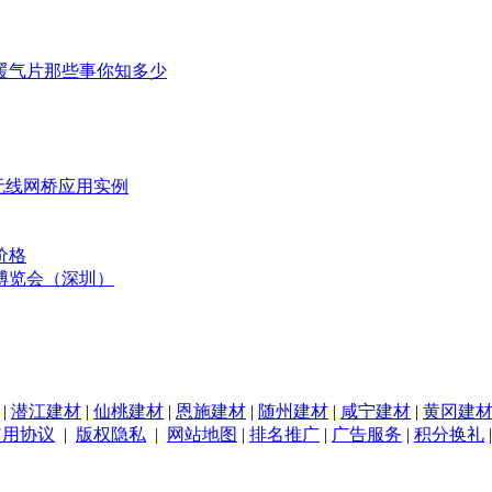
暖气片那些事你知多少
无线网桥应用实例
价格
博览会（深圳）
|
潜江建材
|
仙桃建材
|
恩施建材
|
随州建材
|
咸宁建材
|
黄冈建
使用协议
|
版权隐私
|
网站地图
|
排名推广
|
广告服务
|
积分换礼