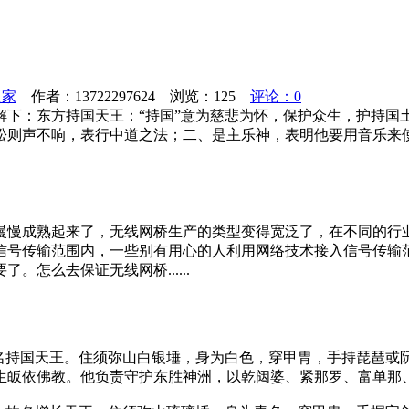
之家
作者：13722297624 浏览：
125
评论：0
解下：东方持国天王：“持国”意为慈悲为怀，保护众生，护持国
松则声不响，表行中道之法；二、是主乐神，表明他要用音乐来
慢慢成熟起来了，无线网桥生产的类型变得宽泛了，在不同的行
信号传输范围内，一些别有用心的人利用网络技术接入信号传输
怎么去保证无线网桥......
，名持国天王。住须弥山白银埵，身为白色，穿甲胄，手持琵琶或
生皈依佛教。他负责守护东胜神洲，以乾闼婆、紧那罗、富单那、