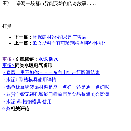
王》，谱写一段都市异能英雄的传奇故事……
打赏
下一篇：
环保建材?不能只是广告语
上一篇：
欧文斯科宁宜可玻璃棉有哪些性能?
更多
>
文章标签：
水泥
防水
更多
>
同类水暖电气资讯
• 春风十里不如你－－－东白山徒步行圆满结束
• 水泥U型槽模具使用详情
• 铝单板幕墙装饰材料是厚一点好，还是薄一点好呢
• 恭贺宁智无锁孔智能门靠前届美食品鉴颁奖会圆满
• 水泥u型槽钢模具 使用
0
条
相关评论