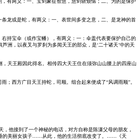
剑，有两义：一、宝剑象征智慧，慧剑斩烦恼；二、为的是保护
一条龙或是蛇，有两义：一、表世间多变之意，二、是龙神的首
，右持宝伞（或作宝幡），有两义：一：伞盖代表要保护自己的
芦洲，以夜叉与罗刹为多闻天王的部众，是‘二十诸天’中的天
侧，天王殿因此得名。相传四大天王住在须弥山山腰上的四座山
雨；西方广目天王持蛇，司顺。组合起来便成了“风调雨顺”。
天，他接到了一个神秘的电话，对方自称是陈潇父母的朋友，
睡的美丽女孩子……从此，他的生活彻底改变了。……《天