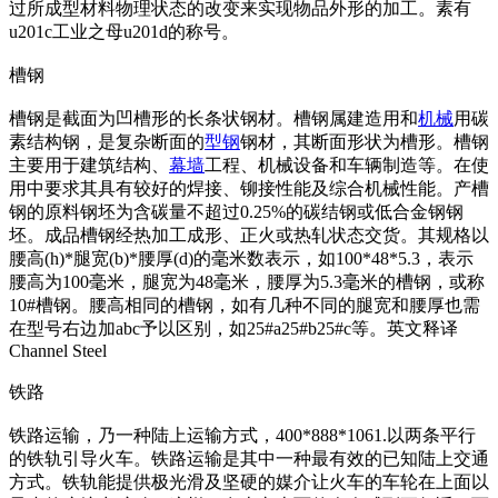
过所成型材料物理状态的改变来实现物品外形的加工。素有
u201c工业之母u201d的称号。
槽钢
槽钢是截面为凹槽形的长条状钢材。槽钢属建造用和
机械
用碳
素结构钢，是复杂断面的
型钢
钢材，其断面形状为槽形。槽钢
主要用于建筑结构、
幕墙
工程、机械设备和车辆制造等。在使
用中要求其具有较好的焊接、铆接性能及综合机械性能。产槽
钢的原料钢坯为含碳量不超过0.25%的碳结钢或低合金钢钢
坯。成品槽钢经热加工成形、正火或热轧状态交货。其规格以
腰高(h)*腿宽(b)*腰厚(d)的毫米数表示，如100*48*5.3，表示
腰高为100毫米，腿宽为48毫米，腰厚为5.3毫米的槽钢，或称
10#槽钢。腰高相同的槽钢，如有几种不同的腿宽和腰厚也需
在型号右边加abc予以区别，如25#a25#b25#c等。英文释译
Channel Steel
铁路
铁路运输，乃一种陆上运输方式，400*888*1061.以两条平行
的铁轨引导火车。铁路运输是其中一种最有效的已知陆上交通
方式。铁轨能提供极光滑及坚硬的媒介让火车的车轮在上面以