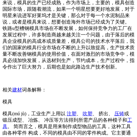
来说，模具的生产已经成熟，作为市场上，主要的，模具创造
国际市场，跟随着潮流，如果一个明星想要更好地发展，对于
明星来说进军好莱坞才是关键，那么对于每一个水泥制品来
说，或者是模具来说，想要创造海外市场已经成为了关键。
铁路u型槽钢模具市场在不断发展，如何保持竞争力的工厂在
发展过程中，许多制造商越来越关注一个问题，由于落后的模
具企业模具的高成本或质量差，模具公司的技术水平落后，我
们的国家的模具行业市场在不断的上升以致提高，生产技术质
量不断改善钢模具的使用价值，在面对激烈的市场竞争中，模
具必须加快发展，从选材到生产，节约成本，生产过程中，指
令作出了巨大努力，后期也是如此路边生产技术创新。
相关
建材
词条解释：
模具
模具(mú jù)，工业生产上用以
注塑
、
吹塑
、 挤出、
压铸
或
锻压成型、 冶炼、 冲压等方法得到所需产品的各种模子和
工
具
。 简而言之，模具是用来制作成型物品的工具，这种工具
由各种零件 构成，不同的模具由不同的零件构成。它主要通