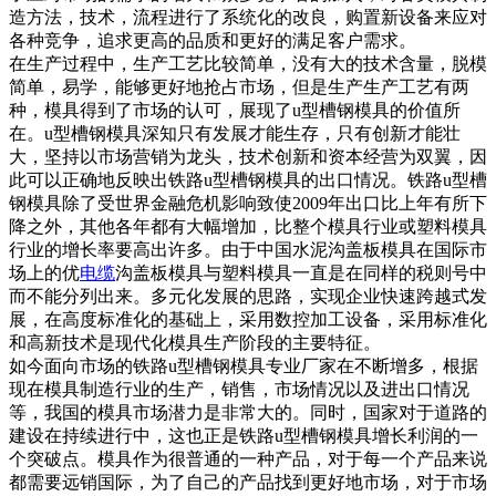
造方法，技术，流程进行了系统化的改良，购置新设备来应对
各种竞争，追求更高的品质和更好的满足客户需求。
在生产过程中，生产工艺比较简单，没有大的技术含量，脱模
简单，易学，能够更好地抢占市场，但是生产生产工艺有两
种，模具得到了市场的认可，展现了u型槽钢模具的价值所
在。u型槽钢模具深知只有发展才能生存，只有创新才能壮
大，坚持以市场营销为龙头，技术创新和资本经营为双翼，因
此可以正确地反映出铁路u型槽钢模具的出口情况。铁路u型槽
钢模具除了受世界金融危机影响致使2009年出口比上年有所下
降之外，其他各年都有大幅增加，比整个模具行业或塑料模具
行业的增长率要高出许多。由于中国水泥沟盖板模具在国际市
场上的优
电缆
沟盖板模具与塑料模具一直是在同样的税则号中
而不能分列出来。多元化发展的思路，实现企业快速跨越式发
展，在高度标准化的基础上，采用数控加工设备，采用标准化
和高新技术是现代化模具生产阶段的主要特征。
如今面向市场的铁路u型槽钢模具专业厂家在不断增多，根据
现在模具制造行业的生产，销售，市场情况以及进出口情况
等，我国的模具市场潜力是非常大的。同时，国家对于道路的
建设在持续进行中，这也正是铁路u型槽钢模具增长利润的一
个突破点。模具作为很普通的一种产品，对于每一个产品来说
都需要远销国际，为了自己的产品找到更好地市场，对于市场