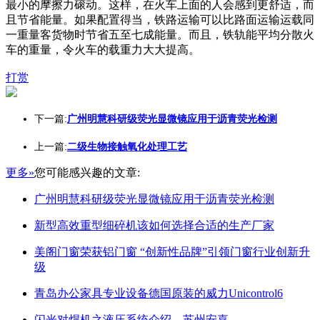
最小的摩擦力磙动。这样，在火车上面的人会感到更舒适，而
且节省能量。如果配置得当，铁路运输可以比路面运输运载同
一重量客货物时节省五至七成能量。而且，铁轨能平均分散火
车的重量，令火车的载重力大大提高。
打赏
下一篇:
广州明慧科研级荧光显微镜应用于沥青荧光检测
上一篇:
二级生物接触氧化处理工艺
更多»
您可能感兴趣的文章:
广州明慧科研级荧光显微镜应用于沥青荧光检测
新型高效重型细碎机该如何选择合适的生产厂家
美阁门窗荣获铝门窗 “创新性品牌”引领门窗行业创新升
级
青岛办公家具专业设备德国原装的威力Unicontrol6
闪光对焊机之液压系统介绍—苏州安嘉