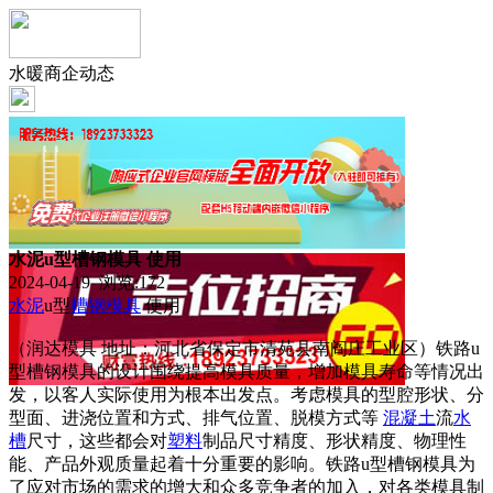
水暖商企动态
水泥u型槽钢模具 使用
2024-04-19 浏览:
172
水泥
u型
槽钢
模具
使用
（润达模具 地址：河北省保定市清苑县南阎庄工业区）铁路u
型槽钢模具的设计围绕提高模具质量，增加模具寿命等情况出
发，以客人实际使用为根本出发点。考虑模具的型腔形状、分
型面、进浇位置和方式、排气位置、脱模方式等
混凝土
流
水
槽
尺寸，这些都会对
塑料
制品尺寸精度、形状精度、物理性
能、产品外观质量起着十分重要的影响。铁路u型槽钢模具为
了应对市场的需求的增大和众多竞争者的加入，对各类模具制