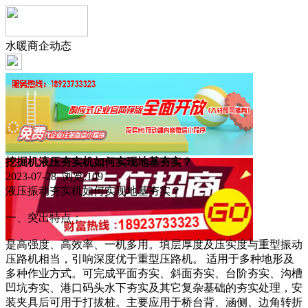
水暖商企动态
挖掘机液压夯实机如何实现地基夯实？
2023-07-28 浏览:
109
液压振动夯实机如何实现地基夯实？
一、突出特点：
是高强度、高效率、一机多用。填层厚度及压实度与重型振动
压路机相当，引响深度优于重型压路机。 适用于多种地形及
多种作业方式。可完成平面夯实、斜面夯实、台阶夯实、沟槽
凹坑夯实、港口码头水下夯实及其它复杂基础的夯实处理，安
装夹具后可用于打拔桩。主要应用于桥台背、涵侧、边角转折