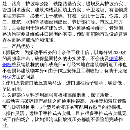
处、路肩、护坡等公路、铁路路基夯实，堤坝及其护坡夯实，
管道回填压实、建筑沟槽及回填土夯实，环卫垃圾、有害物质
填埋夯实等，必要时用于破碎、打桩。适用于公路、铁路、港
口、建筑、水利等基础设施建设、养护部门等。市政工程方
面，主要应用于道路扩建改造、市内道路修补维护，管道侧、
路边沟两侧及维修井口周围的夯实，预防和消除市政设施普遍
存在道路局部塌陷和沉降。
二、产品优势：
1.振幅大，为振动平板夯的十余倍至数十倍，以每分钟2000次
的高频率冲击，确保坚固持久的夯实效果。不会伤及
钢管
桩、
钢板
桩及钢轨桩的顶部或底部● 可经常地在建筑物附近工作也
不会损坏建筑物本身● 由于作业安静且工期较短，有助于克服
环保
方面的问题
2.使用原装进口液压震动马达，进口圆柱滚子轴承，噪音低，
坚固耐用。
3. 关键部位材料选用高强度板和高耐磨板，保证质量 。
4.振动夯与破碎锤产品线之间通用性很高。连接架和液压管路
可与破碎锤换用，5个型号的液压夯可配用各型号的挖掘机。
5.操作灵活，远胜于手推式夯实机，且在很多手推式夯实机无
法工作的场合，比如深沟或陡坡液压夯都能不畏险阻完成作
业。