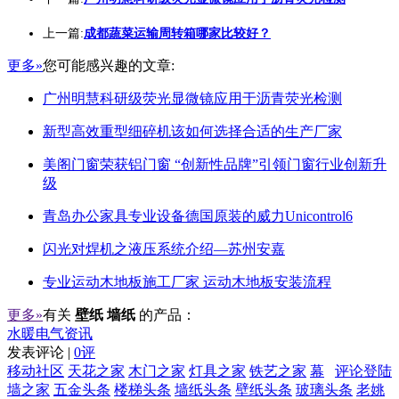
上一篇:
成都蔬菜运输周转箱哪家比较好？
更多»
您可能感兴趣的文章:
广州明慧科研级荧光显微镜应用于沥青荧光检测
新型高效重型细碎机该如何选择合适的生产厂家
美阁门窗荣获铝门窗 “创新性品牌”引领门窗行业创新升
级
青岛办公家具专业设备德国原装的威力Unicontrol6
闪光对焊机之液压系统介绍—苏州安嘉
专业运动木地板施工厂家 运动木地板安装流程
更多»
有关
壁纸 墙纸
的产品：
水暖电气资讯
发表评论 |
0评
移动社区
天花之家
木门之家
灯具之家
铁艺之家
幕
评论登陆
墙之家
五金头条
楼梯头条
墙纸头条
壁纸头条
玻璃头条
老姚