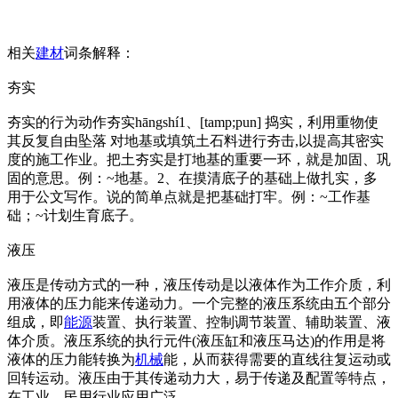
相关
建材
词条解释：
夯实
夯实的行为动作夯实hāngshí1、[tamp;pun] 捣实，利用重物使
其反复自由坠落 对地基或填筑土石料进行夯击,以提高其密实
度的施工作业。把土夯实是打地基的重要一环，就是加固、巩
固的意思。例：~地基。2、在摸清底子的基础上做扎实，多
用于公文写作。说的简单点就是把基础打牢。例：~工作基
础；~计划生育底子。
液压
液压是传动方式的一种，液压传动是以液体作为工作介质，利
用液体的压力能来传递动力。一个完整的液压系统由五个部分
组成，即
能源
装置、执行装置、控制调节装置、辅助装置、液
体介质。液压系统的执行元件(液压缸和液压马达)的作用是将
液体的压力能转换为
机械
能，从而获得需要的直线往复运动或
回转运动。液压由于其传递动力大，易于传递及配置等特点，
在工业、民用行业应用广泛。