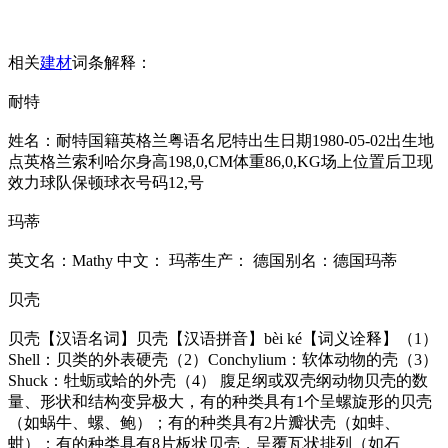
相关
建材
词条解释：
耐特
姓名：耐特国籍英格兰粤语名尼特出生日期1980-05-02出生地
点英格兰索利哈尔身高198,0,CM体重86,0,KG场上位置后卫现
效力球队保顿球衣号码12,号
玛蒂
英文名：Mathy 中文： 玛蒂生产： 德国别名：德国玛蒂
贝壳
贝壳【汉语名词】贝壳【汉语拼音】bèi ké【词义诠释】（1）
Shell：贝类的外表硬壳（2）Conchylium：软体动物的壳（3）
Shuck：牡蛎或蛤的外壳（4） 腹足纲或双壳纲动物贝壳的数
量、形状和结构变异极大，有的种类具有1个呈螺旋形的贝壳
（如蜗牛、螺、鲍）；有的种类具有2片瓣状壳（如蚌、
蚶）；有的种类具有8片板状贝壳，呈覆瓦状排列（如石