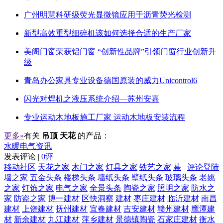
广州明慧科研级荧光显微镜应用于沥青荧光检测
新型高效重型细碎机该如何选择合适的生产厂家
美阁门窗荣获铝门窗 “创新性品牌”引领门窗行业创新升
级
青岛办公家具专业设备德国原装的威力Unicontrol6
闪光对焊机之液压系统介绍—苏州安嘉
专业运动木地板施工厂家 运动木地板安装流程
更多»
有关
吊顶 天花
的产品：
水暖电气资讯
发表评论 |
0评
移动社区
天花之家
木门之家
灯具之家
铁艺之家
幕
评论登陆
墙之家
五金头条
楼梯头条
墙纸头条
壁纸头条
玻璃头条
老姚
之家
灯饰之家
电气之家
全景头条
陶瓷之家
照明之家
防水之
家
防盗之家
博一建材
区快洞察
建材
枣庄建材
临沂建材
南昌
建材
上饶建材
抚州建材
宜春建材
吉安建材
赣州建材
鹰潭建
材
新余建材
九江建材
萍乡建材
景德镇陶瓷
石家庄建材
衡水