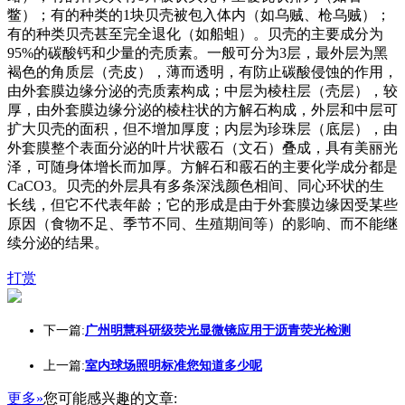
鳖）；有的种类的1块贝壳被包入体内（如乌贼、枪乌贼）；
有的种类贝壳甚至完全退化（如船蛆）。贝壳的主要成分为
95%的碳酸钙和少量的壳质素。一般可分为3层，最外层为黑
褐色的角质层（壳皮），薄而透明，有防止碳酸侵蚀的作用，
由外套膜边缘分泌的壳质素构成；中层为棱柱层（壳层），较
厚，由外套膜边缘分泌的棱柱状的方解石构成，外层和中层可
扩大贝壳的面积，但不增加厚度；内层为珍珠层（底层），由
外套膜整个表面分泌的叶片状霰石（文石）叠成，具有美丽光
泽，可随身体增长而加厚。方解石和霰石的主要化学成分都是
CaCO3。贝壳的外层具有多条深浅颜色相间、同心环状的生
长线，但它不代表年龄；它的形成是由于外套膜边缘因受某些
原因（食物不足、季节不同、生殖期间等）的影响、而不能继
续分泌的结果。
打赏
下一篇:
广州明慧科研级荧光显微镜应用于沥青荧光检测
上一篇:
室内球场照明标准您知道多少呢
更多»
您可能感兴趣的文章: