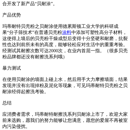
合开发了新产品“贝耐涂”。
产品优势
玛蒂耐特贝壳粉之贝耐涂使用德累斯顿工业大学的科研成
果“分子筛技术”在普通贝壳粉
涂料
中添加可塑性高分子材料，
这使得上墙后的贝壳粉干燥成型后变得十分坚硬和耐磨，抗裂
性也达到前所未有的高度，能够轻松应对生活中的重重考验。
经测试其耐擦次数可达2000次，在业内首屈一指。（很多贝壳
粉品牌都还没有耐擦洗系列哦）
暴力测试
在使用贝耐涂的墙面上碰上水，然后用手大力摩擦墙面，结果
发现并没有出现掉粉及泥化等现象，可见玛蒂耐特贝壳粉之贝
耐涂经得起擦洗考验。
总结
应消费者需求，玛蒂耐特耐擦洗系列贝耐涂上市了，欢迎大家
前来选购，愿我们的努力能够让您满意，愿您的爱屋不再被室
内污染侵扰。