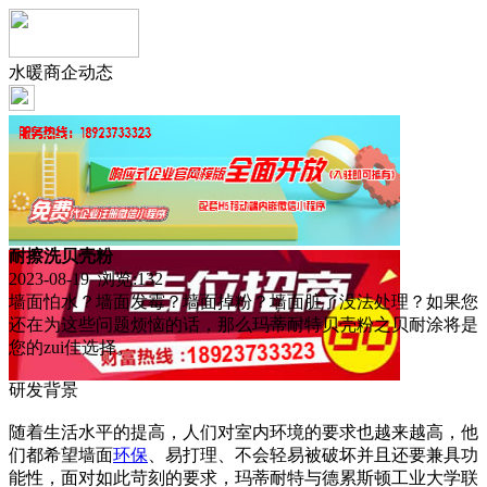
水暖商企动态
耐擦洗贝壳粉
2023-08-19 浏览:
132
墙面怕水？墙面发霉？墙面掉粉？墙面脏了没法处理？如果您
还在为这些问题烦恼的话，那么玛蒂耐特贝壳粉之贝耐涂将是
您的zui佳选择。
研发背景
随着生活水平的提高，人们对室内环境的要求也越来越高，他
们都希望墙面
环保
、易打理、不会轻易被破坏并且还要兼具功
能性，面对如此苛刻的要求，玛蒂耐特与德累斯顿工业大学联