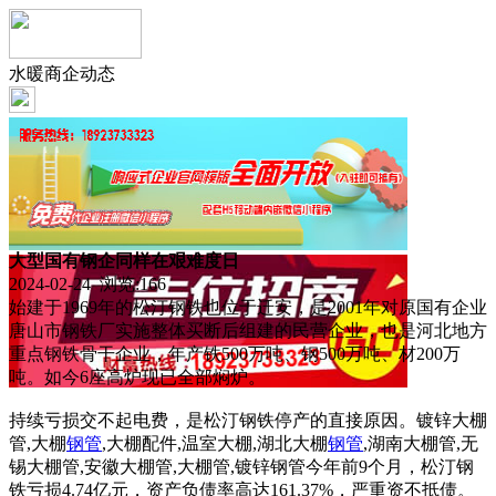
水暖商企动态
大型国有钢企同样在艰难度日
2024-02-24 浏览:
166
始建于1969年的松汀钢铁也位于迁安，是2001年对原国有企业
唐山市钢铁厂实施整体买断后组建的民营企业，也是河北地方
重点钢铁骨干企业，年产铁500万吨、钢500万吨、材200万
吨。如今6座高炉现已全部焖炉。
持续亏损交不起电费，是松汀钢铁停产的直接原因。镀锌大棚
管,大棚
钢管
,大棚配件,温室大棚,湖北大棚
钢管
,湖南大棚管,无
锡大棚管,安徽大棚管,大棚管,镀锌钢管今年前9个月，松汀钢
铁亏损4.74亿元，资产负债率高达161.37%，严重资不抵债。