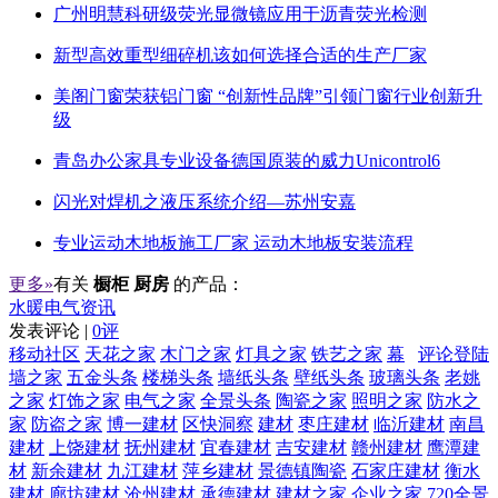
广州明慧科研级荧光显微镜应用于沥青荧光检测
新型高效重型细碎机该如何选择合适的生产厂家
美阁门窗荣获铝门窗 “创新性品牌”引领门窗行业创新升
级
青岛办公家具专业设备德国原装的威力Unicontrol6
闪光对焊机之液压系统介绍—苏州安嘉
专业运动木地板施工厂家 运动木地板安装流程
更多»
有关
橱柜 厨房
的产品：
水暖电气资讯
发表评论 |
0评
移动社区
天花之家
木门之家
灯具之家
铁艺之家
幕
评论登陆
墙之家
五金头条
楼梯头条
墙纸头条
壁纸头条
玻璃头条
老姚
之家
灯饰之家
电气之家
全景头条
陶瓷之家
照明之家
防水之
家
防盗之家
博一建材
区快洞察
建材
枣庄建材
临沂建材
南昌
建材
上饶建材
抚州建材
宜春建材
吉安建材
赣州建材
鹰潭建
材
新余建材
九江建材
萍乡建材
景德镇陶瓷
石家庄建材
衡水
建材
廊坊建材
沧州建材
承德建材
建材之家
企业之家
720全景