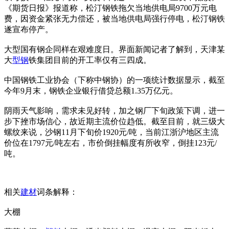
《期货日报》报道称，松汀钢铁拖欠当地供电局9700万元电
费，因资金紧张无力偿还，被当地供电局强行停电，松汀钢铁
遂宣布停产。
大型国有钢企同样在艰难度日。界面新闻记者了解到，天津某
大
型钢
铁集团目前的开工率仅有三四成。
中国钢铁工业协会（下称中钢协）的一项统计数据显示，截至
今年9月末，钢铁企业银行借贷总额1.35万亿元。
阴雨天气影响，需求未见好转，加之钢厂下旬政策下调，进一
步下挫市场信心，故近期主流价位趋低。截至目前，就三级大
螺纹来说，沙钢11月下旬价1920元/吨，当前江浙沪地区主流
价位在1797元/吨左右，市价倒挂幅度有所收窄，倒挂123元/
吨。
相关
建材
词条解释：
大棚