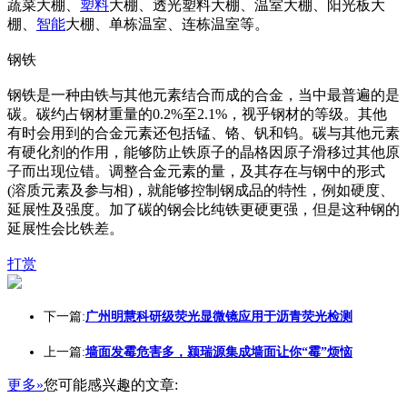
蔬菜大棚、
塑料
大棚、透光塑料大棚、温室大棚、阳光板大
棚、
智能
大棚、单栋温室、连栋温室等。
钢铁
钢铁是一种由铁与其他元素结合而成的合金，当中最普遍的是
碳。碳约占钢材重量的0.2%至2.1%，视乎钢材的等级。其他
有时会用到的合金元素还包括锰、铬、钒和钨。碳与其他元素
有硬化剂的作用，能够防止铁原子的晶格因原子滑移过其他原
子而出现位错。调整合金元素的量，及其存在与钢中的形式
(溶质元素及参与相)，就能够控制钢成品的特性，例如硬度、
延展性及强度。加了碳的钢会比纯铁更硬更强，但是这种钢的
延展性会比铁差。
打赏
下一篇:
广州明慧科研级荧光显微镜应用于沥青荧光检测
上一篇:
墙面发霉危害多，颍瑞源集成墙面让你“霉”烦恼
更多»
您可能感兴趣的文章: