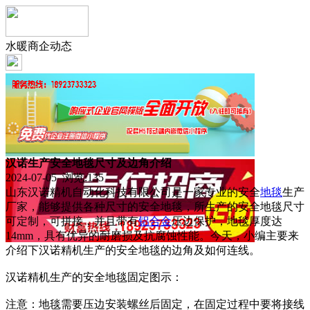
水暖商企动态
汉诺生产安全地毯尺寸及边角介绍
2024-07-05 浏览:
135
山东汉诺精机自动化科技有限公司是一家专业的安全
地毯
生产
厂家，能够提供各种尺寸的安全地毯，所生产的安全地毯尺寸
可定制，可拼接，并且带有
铝合金
压边保护，地毯厚度达
14mm，具有优异的耐磨损及抗腐蚀性能。今天，小编主要来
介绍下汉诺精机生产的安全地毯的边角及如何连线。
汉诺精机生产的安全地毯固定图示：
注意：地毯需要压边安装螺丝后固定，在固定过程中要将接线