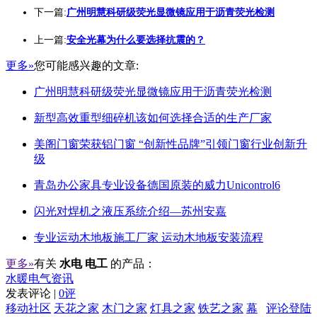
下一篇:
广州明慧科研级荧光显微镜应用于沥青荧光检测
上一篇:
安全光幕为什么要选择抗震的？
更多»
您可能感兴趣的文章:
广州明慧科研级荧光显微镜应用于沥青荧光检测
新型高效重型细碎机该如何选择合适的生产厂家
美阁门窗荣获铝门窗 “创新性品牌”引领门窗行业创新升
级
青岛办公家具专业设备德国原装的威力Unicontrol6
闪光对焊机之液压系统介绍—苏州安嘉
专业运动木地板施工厂家 运动木地板安装流程
更多»
有关
水电 电工
的产品：
水暖电气资讯
发表评论 |
0评
移动社区
天花之家
木门之家
灯具之家
铁艺之家
幕
评论登陆