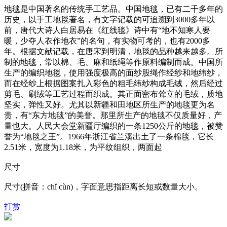
地毯是中国著名的传统手工艺品。中国地毯，已有二千多年的
历史，以手工地毯著名，有文字记载的可追溯到3000多年以
前，唐代大诗人白居易在《红线毯》诗中有“地不知寒人要
暖，少夺人衣作地衣”的名句，有实物可考的，也有2000多
年。根据文献记载，在唐宋到明清，地毯的品种越来越多。所
制的地毯，常以棉、毛、麻和纸绳等作原料编制而成。中国所
生产的编织地毯，使用强度极高的面纱股绳作经纱和地纬纱，
而在经纱上根据图案扎入彩色的粗毛纬纱构成毛绒，然后经过
剪毛、刷绒等工艺过程而织成。其正面密布耸立的毛绒，质地
坚实，弹性又好。尤其以新疆和田地区所生产的地毯更为名
贵，有“东方地毯”的美誉。那里所生产的地毯不仅质量好，产
量也大。人民大会堂新疆厅编织的一条1250公斤的地毯，被赞
誉为“地毯之王”。1966年浙江省兰溪出土了一条棉毯，它长
2.51米，宽度为1.18米，为平纹组织，两面起
尺寸
尺寸(拼音：chǐ cùn)，字面意思指距离长短或数量大小。
打赏