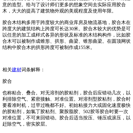
意的造型。给与了设计师们更多的想象空间去实际应用胶合
木，大大的提高了建筑物外观的美观程度及使用年限。
胶合木结构多用于跨度较大的商业库房及物流基地，胶合木在
跨度大的建筑结构上跨度可长达30米。胶合木较大的优势是可
以任意的加工成样式各异的形状及标准的木结构构件，比如胶
合木可以被制作成锥形、拱形、曲梁、锥形曲梁。在圆顶网状
结构中胶合木的拱形跨度可被制作成155米。
相关
建材
词条解释：
胶合
也称粘合、叠合。对无溶剂的胶粘剂，胶合后应错动几次，以
利排除空气、紧密接触、对准位置。对溶剂型胶粘剂，胶合时
要看准时机，过早过晚都不好。初始粘接力大或固化速度极快
的胶粘剂，如氯丁胶粘剂、聚胺脂胶、502胶等胶合时要一次
对准位置，不可来回错动。胶合后适当按压、锤压或滚压，以
赶除空气，密实胶层。