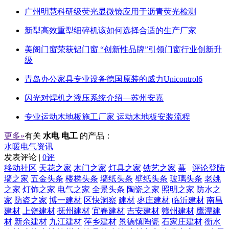
广州明慧科研级荧光显微镜应用于沥青荧光检测
新型高效重型细碎机该如何选择合适的生产厂家
美阁门窗荣获铝门窗 “创新性品牌”引领门窗行业创新升
级
青岛办公家具专业设备德国原装的威力Unicontrol6
闪光对焊机之液压系统介绍—苏州安嘉
专业运动木地板施工厂家 运动木地板安装流程
更多»
有关
水电 电工
的产品：
水暖电气资讯
发表评论 |
0评
移动社区
天花之家
木门之家
灯具之家
铁艺之家
幕
评论登陆
墙之家
五金头条
楼梯头条
墙纸头条
壁纸头条
玻璃头条
老姚
之家
灯饰之家
电气之家
全景头条
陶瓷之家
照明之家
防水之
家
防盗之家
博一建材
区快洞察
建材
枣庄建材
临沂建材
南昌
建材
上饶建材
抚州建材
宜春建材
吉安建材
赣州建材
鹰潭建
材
新余建材
九江建材
萍乡建材
景德镇陶瓷
石家庄建材
衡水