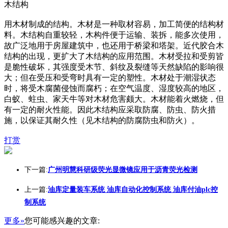
木结构
用木材制成的结构。木材是一种取材容易，加工简便的结构材
料。木结构自重较轻，木构件便于运输、装拆，能多次使用，
故广泛地用于房屋建筑中，也还用于桥梁和塔架。近代胶合木
结构的出现，更扩大了木结构的应用范围。木材受拉和受剪皆
是脆性破坏，其强度受木节、斜纹及裂缝等天然缺陷的影响很
大；但在受压和受弯时具有一定的塑性。木材处于潮湿状态
时，将受木腐菌侵蚀而腐朽；在空气温度、湿度较高的地区，
白蚁、蛀虫、家天牛等对木材危害颇大。木材能着火燃烧，但
有一定的耐火性能。因此木结构应采取防腐、防虫、防火措
施，以保证其耐久性（见木结构的防腐防虫和防火）。
打赏
下一篇:
广州明慧科研级荧光显微镜应用于沥青荧光检测
上一篇:
油库定量装车系统 油库自动化控制系统 油库付油plc控
制系统
更多»
您可能感兴趣的文章: