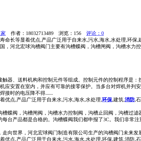
之家
作者：18032713489 浏览：
156
评论：0
长等显着优点,产品广泛用于自来水,污水,海水,水处理,环保,建筑,
全国，河北宏球沟槽阀门主要有沟槽蝶阀，沟槽闸阀，沟槽水力
接触器、送料机构和控制元件等组成。控制元件的控制程序是：
焊机应安置在室内，并应有可靠的接零保护。当多台对焊机并列安
的电压降不得......
优点,产品广泛用于自来水,污水,海水,水处理,
环保
,建筑,
消防
,
沟槽蝶阀，沟槽闸阀，沟槽水力控制阀，沟槽止回阀，沟槽过滤
的每台产品都是合格的。沟槽蝶阀我们都申报了3C。我们非常注
，走向世界，河北宏球阀门制造有限公司生产的沟槽阀门未来发
点,产品广泛用于自来水,污水,海水,水处理,环保,建筑,消防,石油