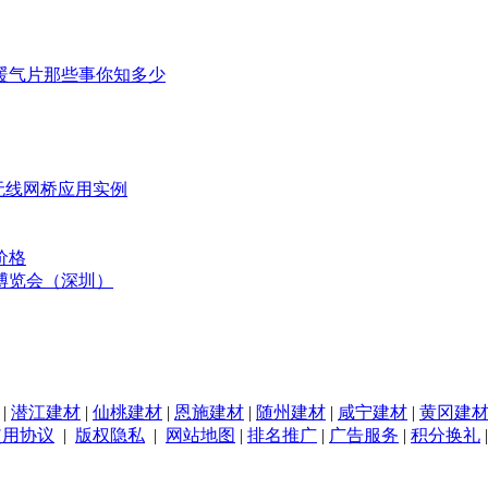
暖气片那些事你知多少
无线网桥应用实例
价格
博览会（深圳）
|
潜江建材
|
仙桃建材
|
恩施建材
|
随州建材
|
咸宁建材
|
黄冈建
使用协议
|
版权隐私
|
网站地图
|
排名推广
|
广告服务
|
积分换礼