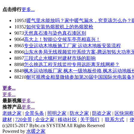
点击排行
更多...
1095
1
暖气里水能放吗？家中暖气漏水，究竟该怎么办？
1035
2
如何安装热熔胶机上的热熔胶枪
907
3
天然真石漆与染色真石漆区别
906
4
高大上！智能公交候车亭亮相嘉兴！
896
5
专业运动木地板施工厂家 运动木地板安装流程
890
6
山东水务局无线视频监控系统方案-腾远智拓大功率
889
7
三段式止水螺杆对建材市场的影响
889
8
怎么挑选工程无线监控专用远距离无线网桥？
884
9
枫木运动地板厂家 枫木一级地板价格 枫木运动地板
882
10
耐可视携金相显微镜参加第20届中国国际光电装备
更多...
更多...
最新视频
更多...
推荐产品
更多...
老姚之家
|
全景头条
|
照明之家
|
防水之家
|
防盗之家
|
区快洞察
建材
|
720全景
|
企业之家
|
移动社区
|
关于我们
|
联系方式
|
(c)2015-2017 Bybc.cn SYSTEM All Rights Reserved
Powered by
水暖之家