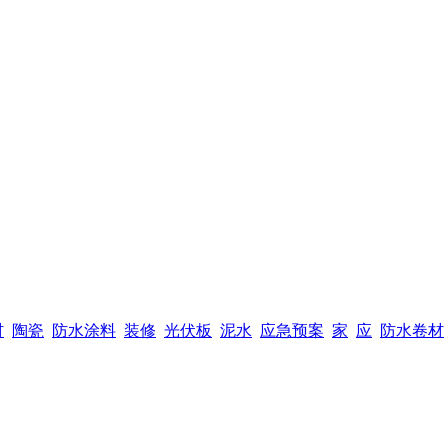
材
陶瓷
防水涂料
装修
光伏板
泥水
应急预案
家
应
防水卷材