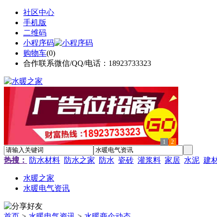
社区中心
手机版
二维码
小程序码
购物车
(
0
)
合作联系微信/QQ/电话：18923733323
1
2
热搜：
防水材料
防水之家
防水
瓷砖
灌浆料
家居
水泥
建
水暖之家
水暖电气资讯
首页
>
水暖电气资讯
>
水暖商企动态