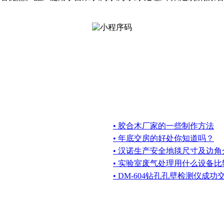
• 胶合木厂家的一些制作方法
• 年底交房的好处你知道吗？
• 汉诺生产安全地毯尺寸及边角
• 实验室废气处理用什么设备比
• DM-604钻孔孔壁检测仪成