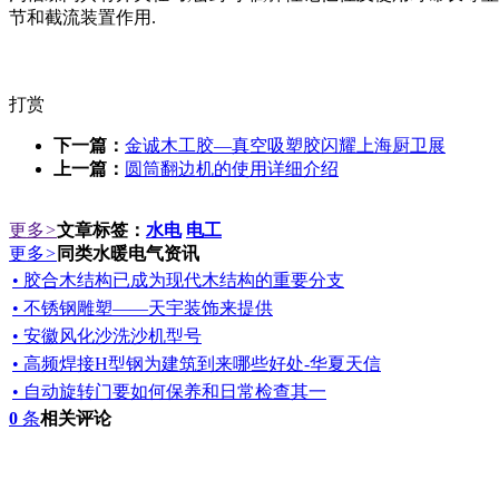
节和截流装置作用.
打赏
下一篇：
金诚木工胶—真空吸塑胶闪耀上海厨卫展
上一篇：
圆筒翻边机的使用详细介绍
更多
>
文章标签：
水电
电工
更多
>
同类水暖电气资讯
• 胶合木结构已成为现代木结构的重要分支
• 不锈钢雕塑——天宇装饰来提供
• 安徽风化沙洗沙机型号
• 高频焊接H型钢为建筑到来哪些好处-华夏天信
• 自动旋转门要如何保养和日常检查其一
0
条
相关评论