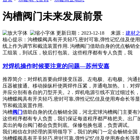
沟槽阀门未来发展前景
更新日期：2023-12-18 来源：
建材
核心提示：沟槽蝶阀具有开关轻巧,密封可靠,弹性记忆佳及使用寿命
线上作为调节和截流装置作用. 沟槽阀门借助自身的优点畅销
工组装，到试压，较后打包装。这些程序都有专人负责，我
对焊机操作时候要注意的问题—苏州安嘉
推荐简介：对焊机首要由焊接变压器、左电极、右电极、沟通
压器被接通。移动操纵杆使两焊件压紧，并通电加热。1．对
并应分别有各自的刀型开关。2．焊机电源引线不宜过细过长，焊接时
沟槽蝶阀具有开关轻巧,密封可靠,弹性记忆佳及使用寿命长等显着
节和截流装置作用.
沟槽
阀门
借助自身的优点畅销全国，河北宏球沟槽阀门主要有
这些程序都有专人负责，我们保证每道程序都严格把关。出厂
卖出的每台阀门都会负责到底。保修包换包退，负责调试。
我们相信在刘经理的英明领导下，我们的阀门一定会畅销全国
沟槽蝶阀具有开关轻巧,密封可靠,弹性记忆佳及使用寿命长等显着优